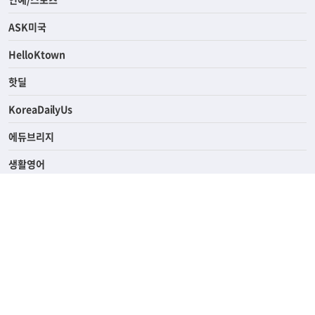
라이프
연예/스포츠
ASK미국
HelloKtown
핫딜
KoreaDailyUs
에듀브리지
생활영어
업소록
의료관광
해피빌리지
ABOUT
ADVERTISING
PRIVACY POLICY
TERMS OF SERVICE
윤리경영
고객센터