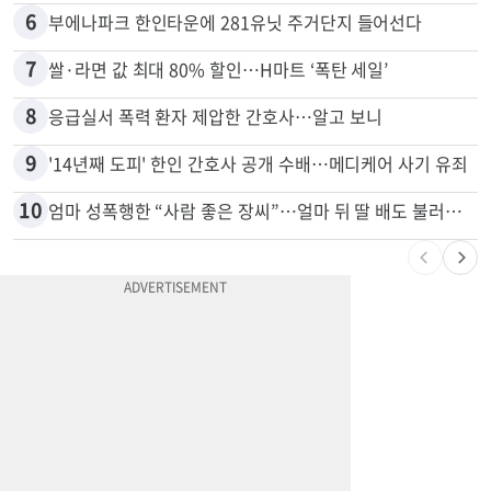
5
“전쟁터 같았다”…테슬라 충돌로 OC 주택 4채 파손
6
부에나파크 한인타운에 281유닛 주거단지 들어선다
7
쌀·라면 값 최대 80% 할인…H마트 ‘폭탄 세일’
8
응급실서 폭력 환자 제압한 간호사…알고 보니
9
'14년째 도피' 한인 간호사 공개 수배…메디케어 사기 유죄
10
엄마 성폭행한 “사람 좋은 장씨”…얼마 뒤 딸 배도 불러왔다