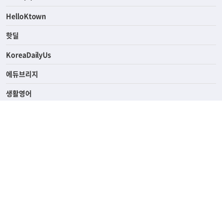
연예/스포츠
ASK미국
HelloKtown
핫딜
KoreaDailyUs
에듀브리지
생활영어
업소록
의료관광
해피빌리지
ABOUT
ADVERTISING
PRIVACY POLICY
TERMS OF SERVICE
윤리경영
고객센터
News Tips & Corrections
690 Wilshire Place Los Angeles, CA 90005