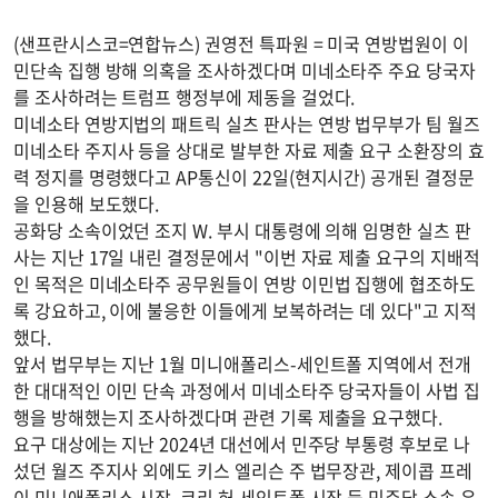
(샌프란시스코=연합뉴스) 권영전 특파원 = 미국 연방법원이 이
민단속 집행 방해 의혹을 조사하겠다며 미네소타주 주요 당국자
를 조사하려는 트럼프 행정부에 제동을 걸었다.
미네소타 연방지법의 패트릭 실츠 판사는 연방 법무부가 팀 월즈
미네소타 주지사 등을 상대로 발부한 자료 제출 요구 소환장의 효
력 정지를 명령했다고 AP통신이 22일(현지시간) 공개된 결정문
을 인용해 보도했다.
공화당 소속이었던 조지 W. 부시 대통령에 의해 임명한 실츠 판
사는 지난 17일 내린 결정문에서 "이번 자료 제출 요구의 지배적
인 목적은 미네소타주 공무원들이 연방 이민법 집행에 협조하도
록 강요하고, 이에 불응한 이들에게 보복하려는 데 있다"고 지적
했다.
앞서 법무부는 지난 1월 미니애폴리스-세인트폴 지역에서 전개
한 대대적인 이민 단속 과정에서 미네소타주 당국자들이 사법 집
행을 방해했는지 조사하겠다며 관련 기록 제출을 요구했다.
요구 대상에는 지난 2024년 대선에서 민주당 부통령 후보로 나
섰던 월즈 주지사 외에도 키스 엘리슨 주 법무장관, 제이콥 프레
이 미니애폴리스 시장, 코리 허 세인트폴 시장 등 민주당 소속 유