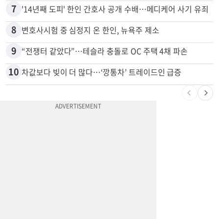
6
"65세 복수국적 빗장 푸나"... 한국 정부, 연령 완화 전면 추진
7
'14년째 도피' 한인 간호사 공개 수배…메디케어 사기 유죄
8
변호사시험 중 심정지 온 한인, 뉴욕주 제소
9
“전쟁터 같았다”…테슬라 충돌로 OC 주택 4채 파손
10
차값보다 빚이 더 많다…‘깡통차’ 트레이드인 급증