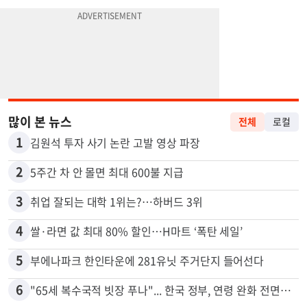
많이 본 뉴스
전체
로컬
1
김원석 투자 사기 논란 고발 영상 파장
2
5주간 차 안 몰면 최대 600불 지급
3
취업 잘되는 대학 1위는?…하버드 3위
4
쌀·라면 값 최대 80% 할인…H마트 ‘폭탄 세일’
5
부에나파크 한인타운에 281유닛 주거단지 들어선다