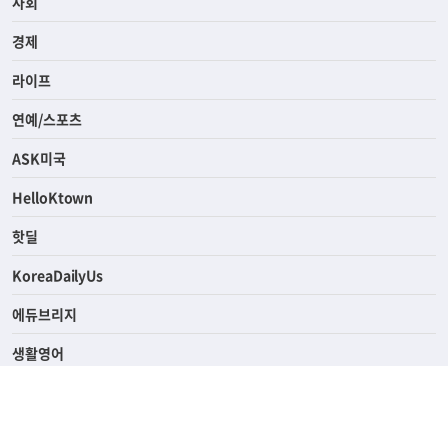
사회
경제
라이프
연예/스포츠
ASK미국
HelloKtown
핫딜
KoreaDailyUs
에듀브리지
생활영어
업소록
의료관광