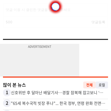
많이 본 뉴스
전체
로컬
1
신호위반 후 달아난 배달기사…경찰 잠복해 잡고보니 ‘반전’
2
"65세 복수국적 빗장 푸나"... 한국 정부, 연령 완화 전면 추진