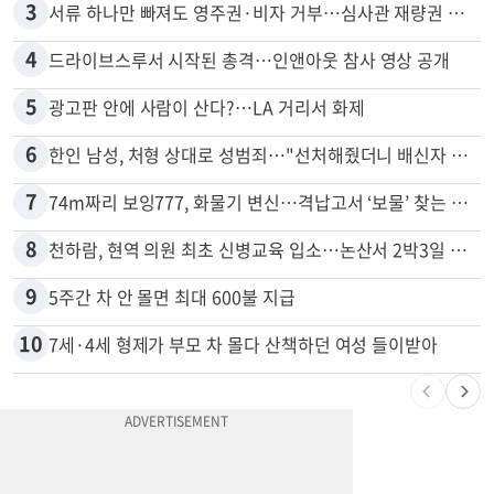
3
서류 하나만 빠져도 영주권·비자 거부…심사관 재량권 대폭 확대
4
드라이브스루서 시작된 총격…인앤아웃 참사 영상 공개
5
광고판 안에 사람이 산다?…LA 거리서 화제
6
한인 남성, 처형 상대로 성범죄…"선처해줬더니 배신자 취급"
7
74m짜리 보잉777, 화물기 변신…격납고서 ‘보물’ 찾는 인천공항
8
천하람, 현역 의원 최초 신병교육 입소…논산서 2박3일 생활
9
5주간 차 안 몰면 최대 600불 지급
10
7세·4세 형제가 부모 차 몰다 산책하던 여성 들이받아