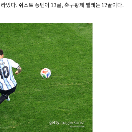
라있다. 쥐스트 퐁텐이 13골, 축구황제 펠레는 12골이다.