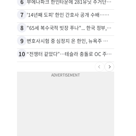
6
16
부에나파크 한인타운에 281유닛 주거단지 들어선다
7
17
'14년째 도피' 한인 간호사 공개 수배…메디케어 사기 유죄
8
18
"65세 복수국적 빗장 푸나"... 한국 정부, 연령 완화 전면 추진
9
19
변호사시험 중 심정지 온 한인, 뉴욕주 제소
10
20
“전쟁터 같았다”…테슬라 충돌로 OC 주택 4채 파손