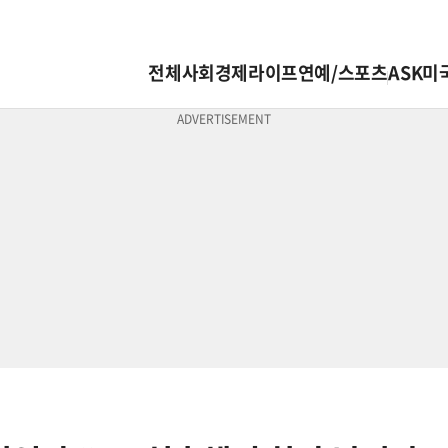
전체
사회
경제
라이프
연예/스포츠
ASK미