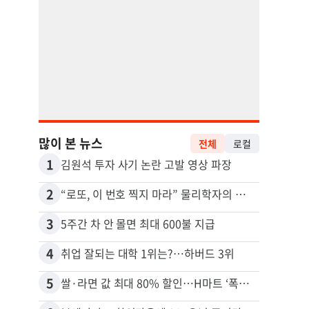
많이 본 뉴스
전체
로컬
1
11
김원석 투자 사기 논란 고발 영상 파장
2
12
“로또, 이 번호 찍지 마라” 물리학자의 당첨금 높이는 비밀
3
13
5주간 차 안 몰면 최대 600불 지급
4
14
취업 잘되는 대학 1위는?…하버드 3위
5
15
쌀·라면 값 최대 80% 할인…H마트 ‘폭탄 세일’