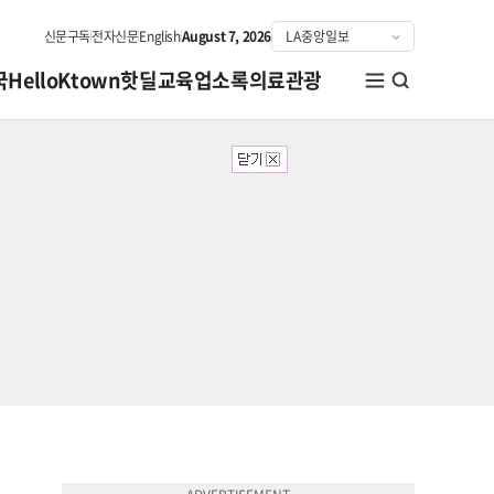
신문구독
전자신문
English
August 7, 2026
국
HelloKtown
핫딜
교육
업소록
의료관광