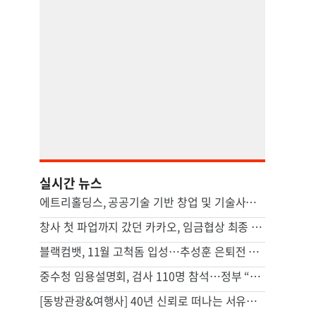
실시간 뉴스
에트리홀딩스, 공공기술 기반 창업 및 기술사업화 촉진 지원
창사 첫 파업까지 갔던 카카오, 임금협상 최종 타결…6.3% 인상
블랙컴뱃, 11월 고척돔 입성…추성훈 은퇴전 개최
중수청 임용설명회, 검사 110명 참석…정부 “검사 적잖은 관심”
[동방관광&여행사] 40년 신뢰로 떠나는 서유럽 8개국…10월 20일 앵콜 모집