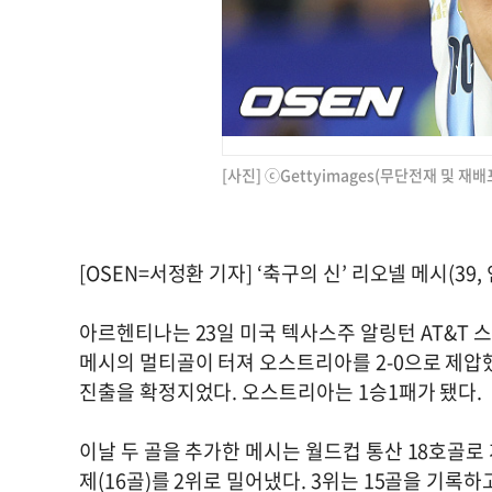
[사진] ⓒGettyimages(무단전재 및 재배
[OSEN=서정환 기자] ‘축구의 신’ 리오넬 메시(39
아르헨티나는 23일 미국 텍사스주 알링턴 AT&T 스
메시의 멀티골이 터져 오스트리아를 2-0으로 제압했
진출을 확정지었다. 오스트리아는 1승1패가 됐다.
이날 두 골을 추가한 메시는 월드컵 통산 18호골
제(16골)를 2위로 밀어냈다. 3위는 15골을 기