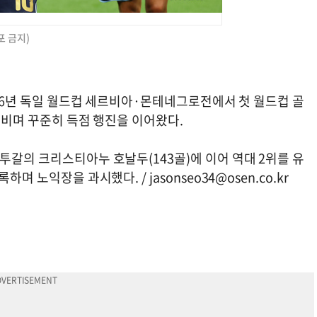
포 금지)
2006년 독일 월드컵 세르비아·몬테네그로전에서 첫 월드컵 골
누비며 꾸준히 득점 행진을 이어왔다.
투갈의 크리스티아누 호날두(143골)에 이어 역대 2위를 유
기록하며 노익장을 과시했다. /
jasonseo34@osen.co.kr