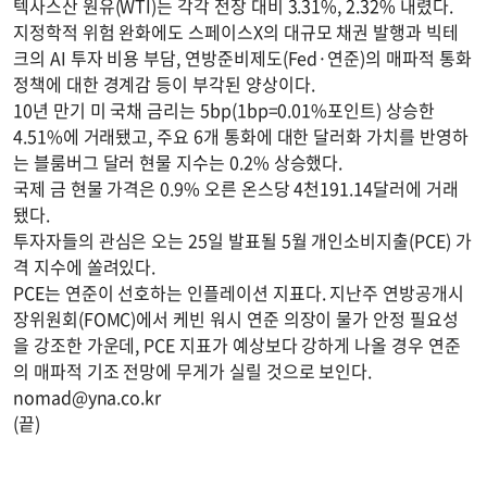
텍사스산 원유(WTI)는 각각 전장 대비 3.31%, 2.32% 내렸다.
지정학적 위험 완화에도 스페이스X의 대규모 채권 발행과 빅테
크의 AI 투자 비용 부담, 연방준비제도(Fed·연준)의 매파적 통화
정책에 대한 경계감 등이 부각된 양상이다.
10년 만기 미 국채 금리는 5bp(1bp=0.01%포인트) 상승한
4.51%에 거래됐고, 주요 6개 통화에 대한 달러화 가치를 반영하
는 블룸버그 달러 현물 지수는 0.2% 상승했다.
국제 금 현물 가격은 0.9% 오른 온스당 4천191.14달러에 거래
됐다.
투자자들의 관심은 오는 25일 발표될 5월 개인소비지출(PCE) 가
격 지수에 쏠려있다.
PCE는 연준이 선호하는 인플레이션 지표다. 지난주 연방공개시
장위원회(FOMC)에서 케빈 워시 연준 의장이 물가 안정 필요성
을 강조한 가운데, PCE 지표가 예상보다 강하게 나올 경우 연준
의 매파적 기조 전망에 무게가 실릴 것으로 보인다.
nomad@yna.co.kr
(끝)