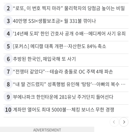
많이 본 뉴스
전체
로컬
1
취업 잘되는 대학 1위는?…하버드 3위
2
“로또, 이 번호 찍지 마라” 물리학자의 당첨금 높이는 비밀
3
40만명 SSI<생활보조금> 월 331불 깎이나
4
'14년째 도피' 한인 간호사 공개 수배…메디케어 사기 유죄
5
[포커스] 메디캘 대폭 개편…자산한도 84% 축소
6
추방된 한국인, 재입국해 또 사기
7
“전쟁터 같았다”…테슬라 충돌로 OC 주택 4채 파손
8
“내 딸 건드렸지” 성폭행범 유인해 ‘탕탕’…아빠의 복수 결말
9
부에나파크 한인타운에 281유닛 주거단지 들어선다
10
계좌만 열어도 최대 5000불…체킹 보너스 무한 경쟁