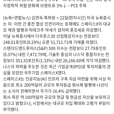
지정학적 위험 완화에 브렌트유 3%↓…PCE 주목
(뉴욕=연합뉴스) 김연숙 특파원 = 22일(현지시간) 미국 뉴욕증시
는 미·이란 간 종전 협상 진전이라는 호재에도 스페이스X의 대규
모 채권 발행과 빅테크주 약세가 겹치며 혼조세로 마감했다.
이날 뉴욕증시에서 다우존스30 산업평균지수는 전장보다
148.01포인트(0.29%) 오른 51,712.71에 거래를 마쳤다.
스탠더드앤드푸어스(S&P) 500 지수는 전장보다 27.79포인트
(0.37%) 내린 7,472.79에, 기술주 중심의 나스닥 종합지수는 전
장보다 351.33포인트(1.33%) 내린 26,166.60에 각각 마감했다.
나스닥 하락을 주도한 것은 최근 기업공개(IPO)로 투자자들의 관
심을 모았던 우주기업 스페이스X였다.
스페이스X는 인공지능(AI) 인프라 구축 자금 마련을 위해 사상 처
음으로 최소 200억달러 규모의 투자등급 회사채 발행에 나선다
는 소식이 전해지면서 주가가 16.4% 급락했다.
회사 측은 약 100억달러 규모의 현금 및 현금성 자산을 보유하고
있다고 밝혔으나, 시장에서는 대규모 차입 확대와 고평가 부담이
부각됐다.