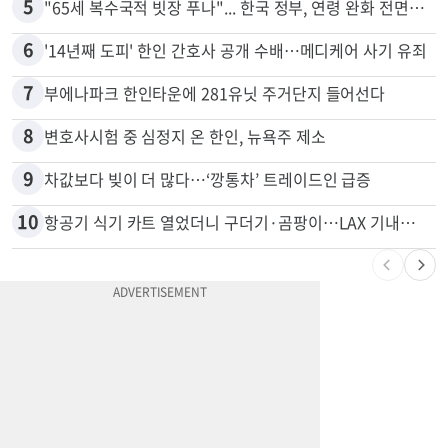
4
쌀·라면 값 최대 80% 할인…H마트 ‘폭탄 세일’
5
"65세 복수국적 빗장 푸나"... 한국 정부, 연령 완화 전면 추진
6
'14년째 도피' 한인 간호사 공개 수배…메디케어 사기 유죄
7
부에나파크 한인타운에 281유닛 주거단지 들어선다
8
변호사시험 중 심정지 온 한인, 뉴욕주 제소
9
차값보다 빚이 더 많다…‘깡통차’ 트레이드인 급증
10
항공기 식기 카트 열었더니 구더기·곰팡이…LAX 기내식 업체 논란