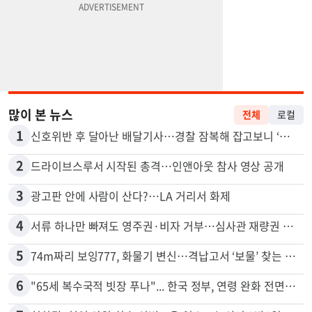
많이 본 뉴스
전체
로컬
1
신호위반 후 달아난 배달기사…경찰 잠복해 잡고보니 ‘반전’
2
드라이브스루서 시작된 총격…인앤아웃 참사 영상 공개
3
광고판 안에 사람이 산다?…LA 거리서 화제
4
서류 하나만 빠져도 영주권·비자 거부…심사관 재량권 대폭 확대
5
74m짜리 보잉777, 화물기 변신…격납고서 ‘보물’ 찾는 인천공항