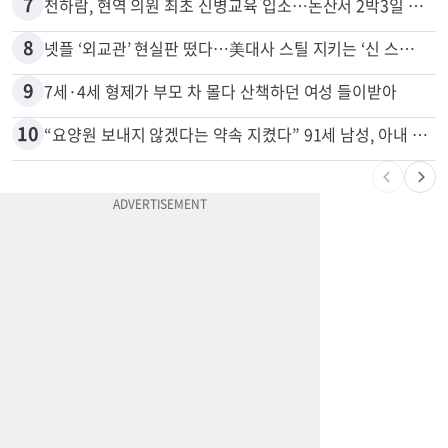
6
"65세 복수국적 빗장 푸나"... 한국 정부, 연령 완화 전면 추진
7
천하람, 현역 의원 최초 신병교육 입소…논산서 2박3일 생활
8
넷플 ‘외교관’ 현실판 떴다…美대사 스틸 지키는 ‘신 스틸러’
9
7세·4세 형제가 부모 차 몰다 산책하던 여성 들이받아
10
“요양원 보내지 않겠다는 약속 지켰다” 91세 남성, 아내 살해 혐의