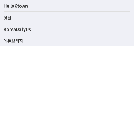
ASK미국
HelloKtown
핫딜
KoreaDailyUs
에듀브리지
생활영어
업소록
의료관광
해피빌리지
ABOUT
ADVERTISING
PRIVACY POLICY
TERMS OF SERVICE
윤리경영
고객센터
News Tips & Corrections
690 Wilshire Place Los Angeles, CA 90005
TEL. (213) 368-2500 FAX. (213) 389-6196