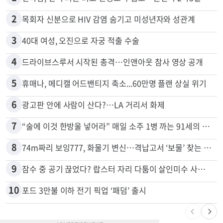
많이 본 뉴스
전체
로컬
1
천하람, 현역 의원 최초 신병교육 입소…논산서 2박3일 생활
2
목회자 신분으로 HIV 감염 숨기고 미성년자와 성관계
3
40대 여성, 오진으로 자궁 적출 수술
4
드라이브스루서 시작된 총격…인앤아웃 참사 영상 공개
5
휴매나, 메디캘 어드밴티지 축소...60만명 플랜 상실 위기
6
광고판 안에 사람이 산다?…LA 거리서 화제
7
“술에 이것 한방울 넣어라” 매일 소주 1병 까는 91세의 철칙
8
74m짜리 보잉777, 화물기 변신…격납고서 ‘보물’ 찾는 인천공항
9
잠수 중 공기 끊었다? 랍스터 자리 다툼이 살인미수 사건으로
10
포드 3만불 이하 전기 픽업 ‘패덤’ 출시