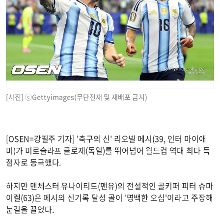
[사진] ⓒGettyimages(무단전재 및 재배포 금지)
[OSEN=강필주 기자] '축구의 신' 리오넬 메시(39, 인터 마이애
미)가 미로슬라프 클로제(독일)를 뛰어넘어 월드컵 역대 최다 득
점자로 등극했다.
하지만 맨체스터 유나이티드(맨유)의 전설적인 골키퍼 피터 슈마
이켈(63)은 메시의 신기록 달성 골이 '명백한 오심'이라고 주장해
눈길을 끌었다.