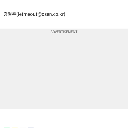
강필주(
letmeout@osen.co.kr
)