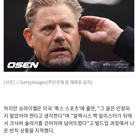
[사진] ⓒGettyimages(무단전재 및 재배포 금지)
하지만 슈마이켈은 미국 '폭스 스포츠'에 출연, "그 골은 인정되
지 말았어야 한다고 생각한다"며 "알렉시스 맥 알리스터가 뒤에
서 크사버 슐라거를 걷어차며 넘어뜨렸다"고 빌드업 과정에서 나
온 반칙 상황을 지적했다.