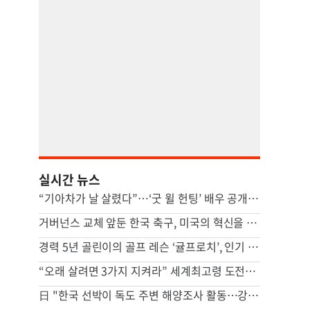
실시간 뉴스
“기아차가 날 살렸다”…‘굿 윌 헌팅’ 배우 공개한 끔찍 사고 현장
거버넌스 교체 앞둔 한국 축구, 미국의 혁신을 주목하라
경력 5년 골린이의 골프 레슨 ‘귤프로치’, 인기 비결
“오래 살려면 3가지 지켜라” 세계최고령 도전하는 119세 조언
日 "한국 선박이 독도 주변 해양조사 활동…강력 항의"