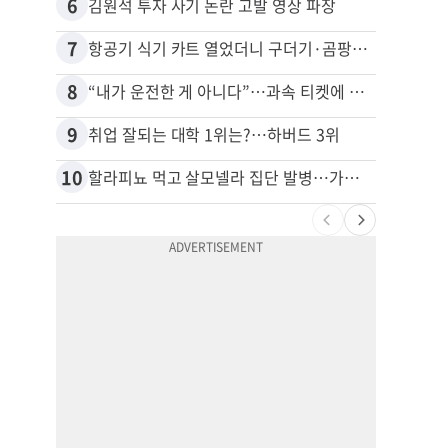
6
16
김원석 투자 사기 논란 고발 영상 파장
7
17
항공기 식기 카트 열었더니 구더기·곰팡이…LAX 기내식 업체 논란
8
18
“내가 운전한 게 아니다”…과속 티켓에 오토파일럿 탓한 운전자
9
19
취업 잘되는 대학 1위는?…하버드 3위
10
20
할라피뇨 먹고 살모넬라 집단 발병…가주 등 27개 주 확산