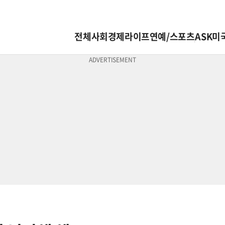
전체
사회
경제
라이프
연예/스포츠
ASK미