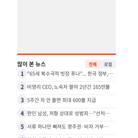
많이 본 뉴스
전체
로컬
1
11
"65세 복수국적 빗장 푸나"... 한국 정부, 연령 완화 전면 추진
2
12
비영리 CEO, 노숙자 팔아 2년간 165만불
3
13
5주간 차 안 몰면 최대 600불 지급
4
14
한인 남성, 처형 상대로 성범죄…"선처해줬더니 배신자 취급"
5
15
서류 하나만 빠져도 영주권·비자 거부…심사관 재량권 대폭 확대