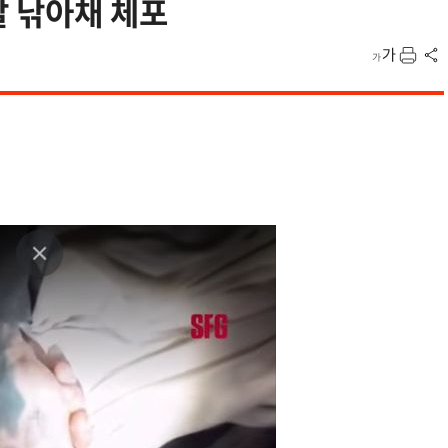
칼 낚아채 체포