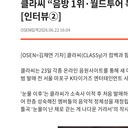
클라씨 “음방 1위·월드투어 
[인터뷰②]
OSEN
2026.06.22 16:04
[OSEN=김채연 기자] 클라씨(CLASSy)가 컴백과
클라씨는 23일 각종 온라인 음원사이트를 통해 새 미
범 발매 전 서울 마포구 K타이거즈 엔터테인먼트 사
‘눈물 이후’는 클라씨가 소속사 이적 후 처음 발매하
어 한층 성숙해진 멤버들의 음악적 정체성을 재정립
틀곡 ‘눈물이 난 채로 걷는 게 나다운 거라서’의 