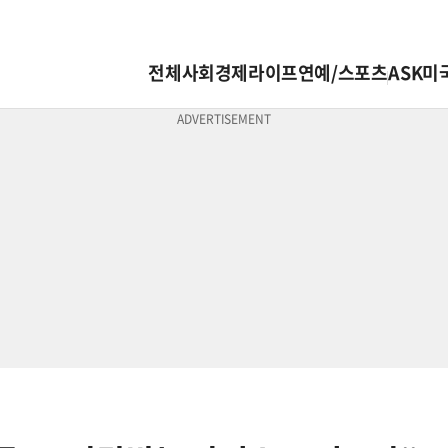
전체
사회
경제
라이프
연예/스포츠
ASK미