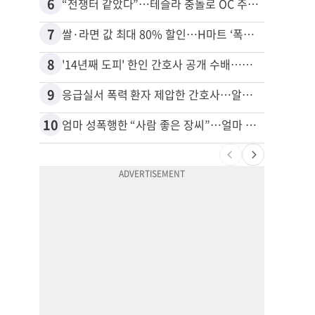
6
16
“전쟁터 같았다”…테슬라 충돌로 OC 주택 4채 파손
7
17
쌀·라면 값 최대 80% 할인…H마트 ‘폭탄 세일’
8
18
'14년째 도피' 한인 간호사 공개 수배…메디케어 사기 유죄
9
19
응급실서 폭력 환자 제압한 간호사…알고 보니
10
20
엄마 성폭행한 “사람 좋은 장씨”…얼마 뒤 딸 배도 불러왔다