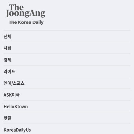
전체
사회
경제
라이프
연예/스포츠
ASK미국
HelloKtown
핫딜
KoreaDailyUs