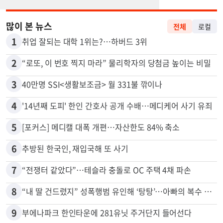
많이 본 뉴스
전체
로컬
1
취업 잘되는 대학 1위는?…하버드 3위
2
“로또, 이 번호 찍지 마라” 물리학자의 당첨금 높이는 비밀
3
40만명 SSI<생활보조금> 월 331불 깎이나
4
'14년째 도피' 한인 간호사 공개 수배…메디케어 사기 유죄
5
[포커스] 메디캘 대폭 개편…자산한도 84% 축소
6
추방된 한국인, 재입국해 또 사기
7
“전쟁터 같았다”…테슬라 충돌로 OC 주택 4채 파손
8
“내 딸 건드렸지” 성폭행범 유인해 ‘탕탕’…아빠의 복수 결말
9
부에나파크 한인타운에 281유닛 주거단지 들어선다