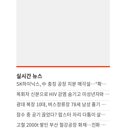
실시간 뉴스
SK하이닉스, 中 충칭 공장 지분 매각설…“확정된 바 없어”
목회자 신분으로 HIV 감염 숨기고 미성년자와 성관계
광대 복장 10대, 버스정류장 78세 남성 흉기 살해 혐의
잠수 중 공기 끊었다? 랍스터 자리 다툼이 살인미수 사건으로
고철 2000t 쌓인 부산 철강공장 화재…진화 장기전