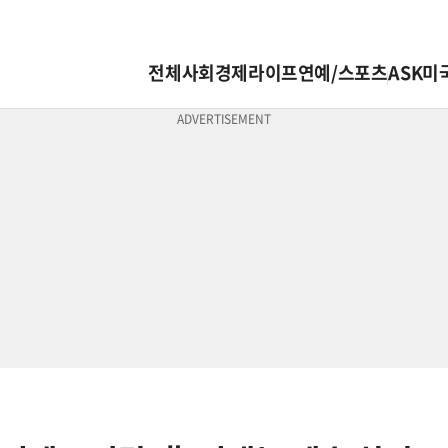
전체
사회
경제
라이프
연예/스포츠
ASK미