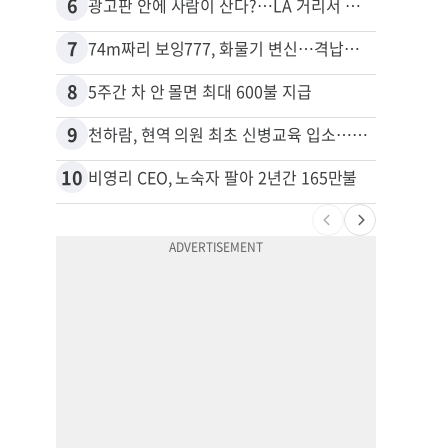
6
16
광고판 안에 사람이 산다?…LA 거리서 화제
7
17
74m짜리 보잉777, 화물기 변신…격납고서 ‘보물’ 찾는 인천공항
김원석
8
18
5주간 차 안 몰면 최대 600불 지급
9
19
천하람, 현역 의원 최초 신병교육 입소…논산서 2박3일 생활
10
20
비영리 CEO, 노숙자 팔아 2년간 165만불