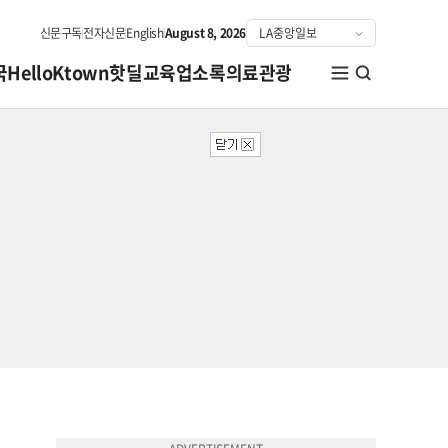
신문구독
전자신문
English
August 8, 2026
국
HelloKtown
핫딜
교육
업소록
의료관광