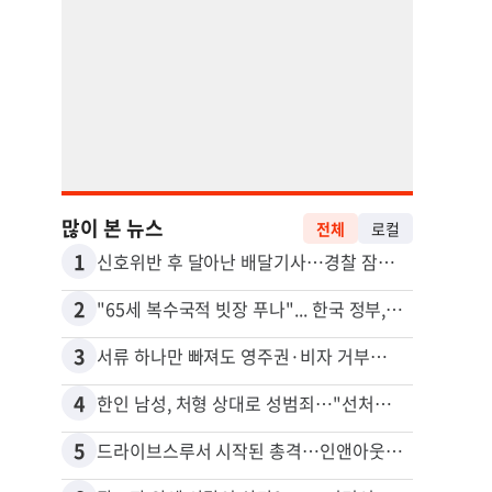
많이 본 뉴스
전체
로컬
1
11
신호위반 후 달아난 배달기사…경찰 잠복해 잡고보니 ‘반전’
2
12
"65세 복수국적 빗장 푸나"... 한국 정부, 연령 완화 전면 추진
3
13
서류 하나만 빠져도 영주권·비자 거부…심사관 재량권 대폭 확대
4
14
한인 남성, 처형 상대로 성범죄…"선처해줬더니 배신자 취급"
5
15
드라이브스루서 시작된 총격…인앤아웃 참사 영상 공개
포드 