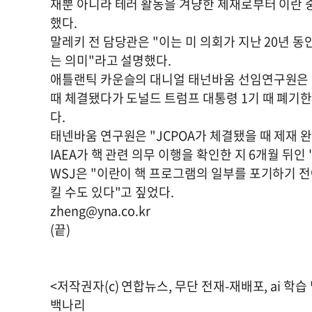
재뿐 아니라 테러 활동을 겨냥한 제재로부터 이란
했다.
말레키 전 담당관은 "이는 미 의회가 지난 20년 
는 의미"라고 설명했다.
애틀랜틱 카운슬의 대니얼 태넌바움 선임연구원은 뉴
때 체결됐다가 도널드 트럼프 대통령 1기 때 폐기한
다.
태넨바움 연구원은 "JCPOA가 체결됐을 때 제재 
IAEA가 핵 관련 의무 이행을 확인한 지 6개월 뒤인
WSJ은 "이란이 핵 프로그램의 일부를 포기하기 
킬 수도 있다"고 짚었다.
zheng@yna.co.kr
(끝)
<저작권자(c) 연합뉴스, 무단 전재-재배포, ai 학습
백나리