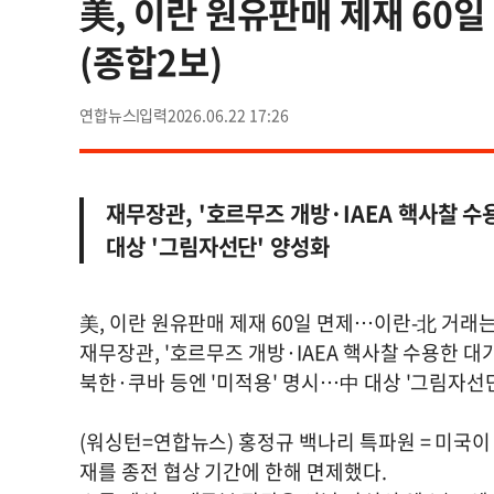
美, 이란 원유판매 제재 60
(종합2보)
연합뉴스
2026.06.22 17:26
재무장관, '호르무즈 개방·IAEA 핵사찰 수
대상 '그림자선단' 양성화
美, 이란 원유판매 제재 60일 면제…이란-北 거래는
재무장관, '호르무즈 개방·IAEA 핵사찰 수용한 대가
북한·쿠바 등엔 '미적용' 명시…中 대상 '그림자선
(워싱턴=연합뉴스) 홍정규 백나리 특파원 = 미국이
재를 종전 협상 기간에 한해 면제했다.