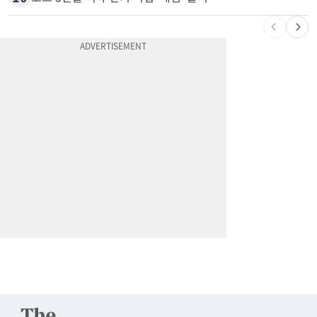
9
74m짜리 보잉777, 화물기 변신…격납고서 ‘보물’ 찾는 인천공항
10
포드 3만불 이하 전기 픽업 ‘패덤’ 출시