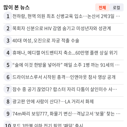
많이 본 뉴스
전체
로컬
1
천하람, 현역 의원 최초 신병교육 입소…논산서 2박3일 생활
2
목회자 신분으로 HIV 감염 숨기고 미성년자와 성관계
3
40대 여성, 오진으로 자궁 적출 수술
4
휴매나, 메디캘 어드밴티지 축소...60만명 플랜 상실 위기
5
“술에 이것 한방울 넣어라” 매일 소주 1병 까는 91세의 철칙
6
드라이브스루서 시작된 총격…인앤아웃 참사 영상 공개
7
잠수 중 공기 끊었다? 랍스터 자리 다툼이 살인미수 사건으로
8
광고판 안에 사람이 산다?…LA 거리서 화제