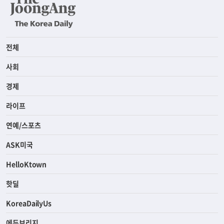
전체
사회
경제
라이프
연예/스포츠
ASK미국
HelloKtown
핫딜