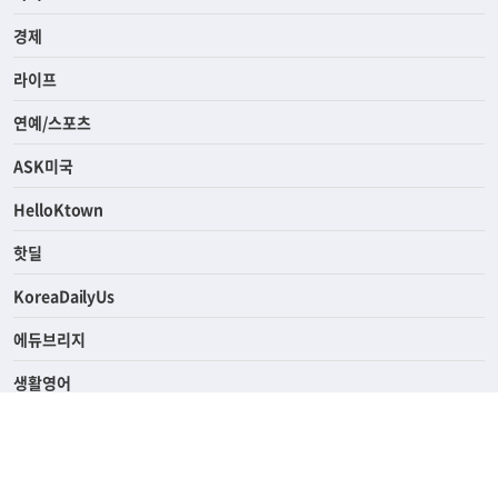
전체
사회
경제
라이프
연예/스포츠
ASK미국
HelloKtown
핫딜
KoreaDailyUs
에듀브리지
생활영어
업소록