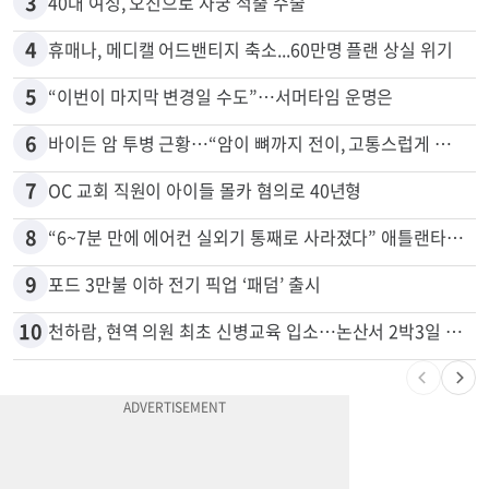
2
말다툼 중 엄마 흉기 살해한 10대 아들…범행 직후 한 짓 충격
3
40대 여성, 오진으로 자궁 적출 수술
4
휴매나, 메디캘 어드밴티지 축소...60만명 플랜 상실 위기
5
“이번이 마지막 변경일 수도”…서머타임 운명은
6
바이든 암 투병 근황…“암이 뼈까지 전이, 고통스럽게 투병 중”
7
OC 교회 직원이 아이들 몰카 혐의로 40년형
8
“6~7분 만에 에어컨 실외기 통째로 사라졌다” 애틀랜타서 실외기 도난 급증
9
포드 3만불 이하 전기 픽업 ‘패덤’ 출시
10
천하람, 현역 의원 최초 신병교육 입소…논산서 2박3일 생활