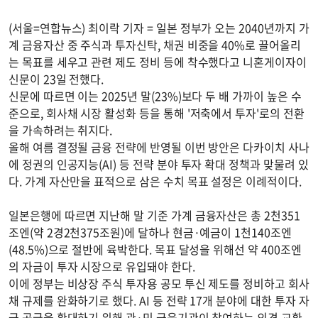
(서울=연합뉴스) 최이락 기자 = 일본 정부가 오는 2040년까지 가
계 금융자산 중 주식과 투자신탁, 채권 비중을 40%로 끌어올리
는 목표를 세우고 관련 제도 정비 등에 착수했다고 니혼게이자이
신문이 23일 전했다.
신문에 따르면 이는 2025년 말(23%)보다 두 배 가까이 높은 수
준으로, 회사채 시장 활성화 등을 통해 '저축에서 투자'로의 전환
을 가속하려는 취지다.
올해 여름 결정될 금융 전략에 반영될 이번 방안은 다카이치 사나
에 정권의 인공지능(AI) 등 전략 분야 투자 확대 정책과 맞물려 있
다. 가계 자산만을 표적으로 삼은 수치 목표 설정은 이례적이다.
일본은행에 따르면 지난해 말 기준 가계 금융자산은 총 2천351
조엔(약 2경2천375조원)에 달하나 현금·예금이 1천140조엔
(48.5%)으로 절반에 육박한다. 목표 달성을 위해선 약 400조엔
의 자금이 투자 시장으로 유입돼야 한다.
이에 정부는 비상장 주식 투자용 공모 투신 제도를 정비하고 회사
채 규제를 완화하기로 했다. AI 등 전략 17개 분야에 대한 투자 자
금 공급을 확대하기 위해 관·민 금융기관이 참여하는 의견 교환