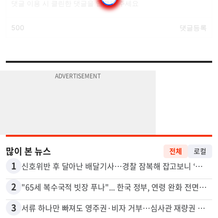
많이 본 뉴스
전체
로컬
1
신호위반 후 달아난 배달기사…경찰 잠복해 잡고보니 ‘반전’
2
"65세 복수국적 빗장 푸나"... 한국 정부, 연령 완화 전면 추진
3
서류 하나만 빠져도 영주권·비자 거부…심사관 재량권 대폭 확대