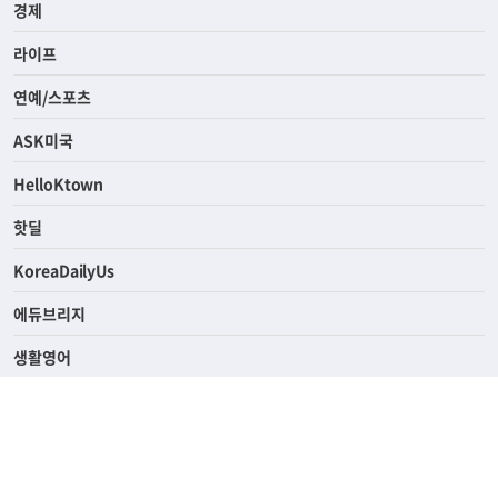
경제
라이프
연예/스포츠
ASK미국
HelloKtown
핫딜
KoreaDailyUs
에듀브리지
생활영어
업소록
의료관광
해피빌리지