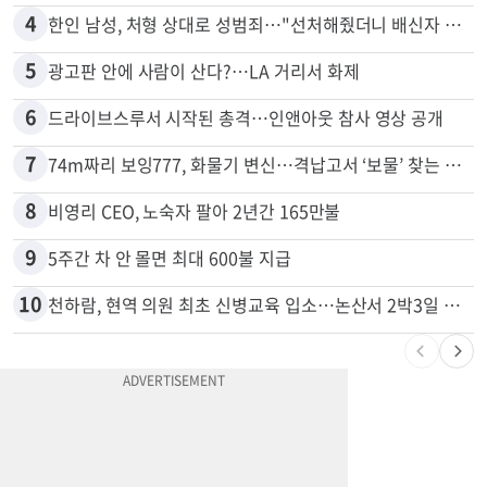
4
한인 남성, 처형 상대로 성범죄…"선처해줬더니 배신자 취급"
5
광고판 안에 사람이 산다?…LA 거리서 화제
6
드라이브스루서 시작된 총격…인앤아웃 참사 영상 공개
7
74m짜리 보잉777, 화물기 변신…격납고서 ‘보물’ 찾는 인천공항
8
비영리 CEO, 노숙자 팔아 2년간 165만불
9
5주간 차 안 몰면 최대 600불 지급
10
천하람, 현역 의원 최초 신병교육 입소…논산서 2박3일 생활