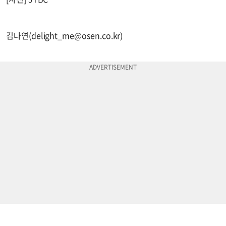
김나연(
delight_me@osen.co.kr
)