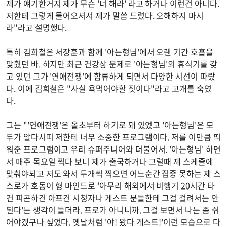
제가 얘기한거지 제가 무슨 '너 해라' 라고 하거나 이런건 아니다.
저한테 그렇게 물어오셔서 제가 말씀 드렸다. 오해하지 마시
라"라고 설명했다.
특히 김희철은 서장훈과 함께 '아는형님'에서 오랜 기간 호흡을
맞췄던 바. 하지만 최근 건강상 문제로 '아는형님'의 휴식기를 갖
고 있던 그가 '연애전쟁'에 합류하게 되면서 다양한 시선이 따랐
다. 이에 김희철은 "사실 욕먹어야할 짓이다"라고 고개를 숙였
다.
그는 "'연애전쟁'은 올초부터 하기로 돼 있었고 '아는형님'은 모
두가 알다시피 저한테 너무 소중한 프로그램이다. 저를 이만큼 띄
워준 프로그램이고 우리 슈퍼주니어와 더불어서. '아는형님' 하면
서 매주 목요일 찍다 보니 제가 출국하거나 그럴때 제 스케줄에
맞춰야되고 저도 와서 두개씩 찍으면 어느순간 집중 못하는 제 스
스로가 호동이 형 마인드로 '아무리 해외에서 비행기 20시간 타
건 피곤하건 아프건 시청자나 게스트 분들한테 그걸 걸려서는 안
된다'는 생각이 들더라. 프로가 아니니까. 그걸 보면서 나는 좀 쉬
어야겠구나 싶었다. 옛날처럼 '야! 왔다 게스트!'이런 모습으로 다