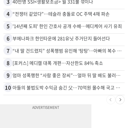
3
40만명 SSI<생활보조금> 월 331불 깎이나
4
“전쟁터 같았다”…테슬라 충돌로 OC 주택 4채 파손
5
'14년째 도피' 한인 간호사 공개 수배…메디케어 사기 유죄
6
부에나파크 한인타운에 281유닛 주거단지 들어선다
7
“내 딸 건드렸지” 성폭행범 유인해 ‘탕탕’…아빠의 복수 결말
8
[포커스] 메디캘 대폭 개편…자산한도 84% 축소
9
엄마 성폭행한 “사람 좋은 장씨”…얼마 뒤 딸 배도 불러왔다
10
아들의 불법도박 수익금 숨긴 父…70억원 몰수해 국고 귀속