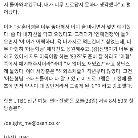
시 돌아와야겠구나. 내가 너무 프로답지 못하다 생각했다"고 털
어놨다.
이어 "장훈이형을 너무 좋아해서 이미 술 마시면서 몇번 얘기했
다. 좀 더 내 자신을 닦고 오겠다고. 그러다가 '연애전쟁'이 들어
오면서 '야 이거 어떡하냐. 욕 바가지로 먹는건데?' 싶었는데, 너
무 다행히 '아는형님' 제작진도 응원해주고, (김)신영이가 너무 잘
하고 있어서 저도 이특이랑 하는 '83즈'도 준비 잘 하라고 '아형'
쪽에서 얘기해주시더라"라며 "저 없이도 재밌죠?"라고 장난스
레 물었다. 이에 서장훈은 "해외스케줄이 작년부터 많았다. 그건
'아는형님' 스태프들이나 다 알고 있고 이 프로그램은 그 전에 올
초에 먼저 약속이 돼 있던거라서 그렇게 된 것"이라고 강조했다.
한편 JTBC 신규 예능 '연애전쟁'은 오늘(23일) 저녁 8시 50분 첫
방송된다.
/
delight_me@osen.co.kr
[사진] JTBC