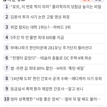
1
“로또, 이 번호 찍지 마라” 물리학자의 당첨금 높이는 비밀
2
김원석 투자 사기 논란 고발 영상 파장
3
취업 잘되는 대학 1위는?…하버드 3위
4
5주간 차 안 몰면 최대 600불 지급
5
부에나파크 한인타운에 281유닛 주거단지 들어선다
6
“전쟁터 같았다”…테슬라 충돌로 OC 주택 4채 파손
7
쌀·라면 값 최대 80% 할인…H마트 ‘폭탄 세일’
8
'14년째 도피' 한인 간호사 공개 수배…메디케어 사기 유죄
9
응급실서 폭력 환자 제압한 간호사…알고 보니
10
엄마 성폭행한 “사람 좋은 장씨”…얼마 뒤 딸 배도 불러왔다