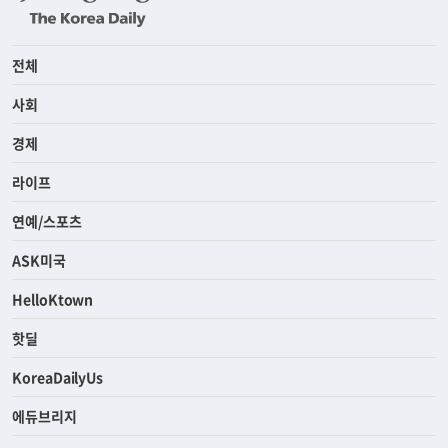
전체
사회
경제
라이프
연예/스포츠
ASK미국
HelloKtown
핫딜
KoreaDailyUs
에듀브리지