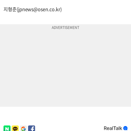
지형준(
jpnews@osen.co.kr
)