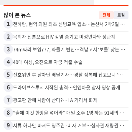
많이 본 뉴스
전체
로컬
1
천하람, 현역 의원 최초 신병교육 입소…논산서 2박3일 생활
2
목회자 신분으로 HIV 감염 숨기고 미성년자와 성관계
3
74m짜리 보잉777, 화물기 변신…격납고서 ‘보물’ 찾는 인천공항
4
40대 여성, 오진으로 자궁 적출 수술
5
신호위반 후 달아난 배달기사…경찰 잠복해 잡고보니 ‘반전’
6
드라이브스루서 시작된 총격…인앤아웃 참사 영상 공개
7
광고판 안에 사람이 산다?…LA 거리서 화제
8
“술에 이것 한방울 넣어라” 매일 소주 1병 까는 91세의 철칙