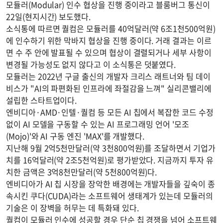
모듈러(Modular) 인수 협상을 진행 중이라고 블룸버그 통신이
22일(현지시간) 보도했다.
소식통에 따르면 퀄컴은 모듈러를 40억달러(약 6조1천500억원)
에 인수하기 위한 막바지 협상을 진행 중이다. 거래 결과는 이르
면 수 주 안에 발표될 수 있으며 협상이 결렬되거나 세부 사항이
변경될 가능성도 없지 않다고 이 소식통은 덧붙였다.
모듈러는 2022년 구글 출신의 개발자 크리스 래트너와 팀 데이
비스가 "AI의 파편화된 인프라에 좌절감을 느껴" 실리콘밸리에
설립한 스타트업이다.
엔비디아·AMD·인텔·퀄컴 등 모든 AI 칩에서 복잡한 코드 수정
없이 AI 모델을 구동할 수 있는 AI 프로그래밍 언어 '모조
(Mojo)'와 AI 구동 엔진 'MAX'를 개발했다.
지난해 9월 2억5천만달러(약 3천800억원)를 조달하면서 기업가
치를 16억달러(약 2조5천억원)로 평가받았다. 지금까지 투자 유
치한 금액은 3억8천만달러(약 5천800억원)다.
엔비디아가 AI 칩 시장을 장악한 배경에는 개발자들을 깊숙이 종
속시킨 쿠다(CUDA)라는 소프트웨어 생태계가 있는데 모듈러의
기술은 이 장벽을 허무는 데 특화돼 있다.
퀄컴이 모듈러 인수에 성공할 경우 단순 칩 경쟁을 넘어 소프트웨