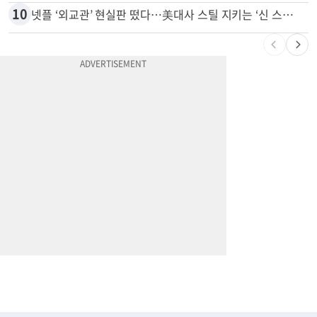
9
서류 하나만 빠져도 영주권·비자 거부…심사관 재량권 대폭 확대
10
넷플 ‘외교관’ 현실판 떴다…美대사 스틸 지키는 ‘신 스틸러’