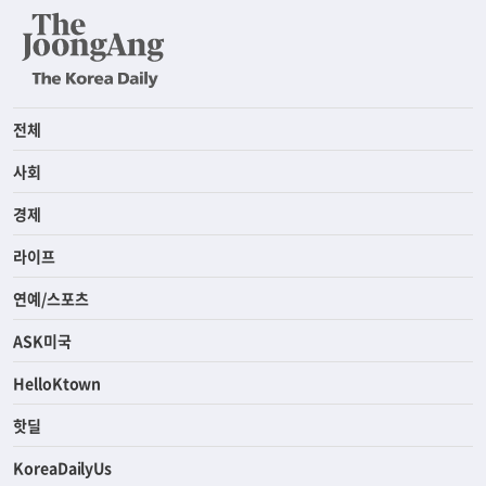
전체
사회
경제
라이프
연예/스포츠
ASK미국
HelloKtown
핫딜