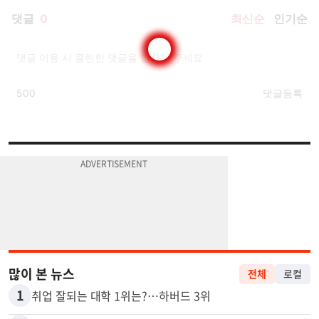
많이 본 뉴스
전체
로컬
1
취업 잘되는 대학 1위는?…하버드 3위