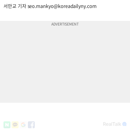
서만교 기자
seo.mankyo@koreadailyny.com