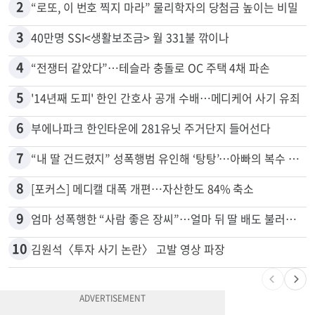
2
“로또, 이 번호 찍지 마라” 물리학자의 당첨금 높이는 비밀
3
40만명 SSI<생활보조금> 월 331불 깎이나
4
“전쟁터 같았다”…테슬라 충돌로 OC 주택 4채 파손
5
'14년째 도피' 한인 간호사 공개 수배…메디케어 사기 유죄
6
부에나파크 한인타운에 281유닛 주거단지 들어선다
7
“내 딸 건드렸지” 성폭행범 유인해 ‘탕탕’…아빠의 복수 결말
8
[포커스] 메디캘 대폭 개편…자산한도 84% 축소
9
엄마 성폭행한 “사람 좋은 장씨”…얼마 뒤 딸 배도 불러왔다
10
김원석〈투자 사기 논란〉 고발 영상 파장