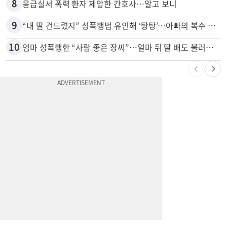
7
40만명 SSI<생활보조금> 월 331불 깎이나
8
응급실서 폭력 환자 제압한 간호사…알고 보니
9
“내 딸 건드렸지” 성폭행범 유인해 ‘탕탕’…아빠의 복수 결말
10
엄마 성폭행한 “사람 좋은 장씨”…얼마 뒤 딸 배도 불러왔다