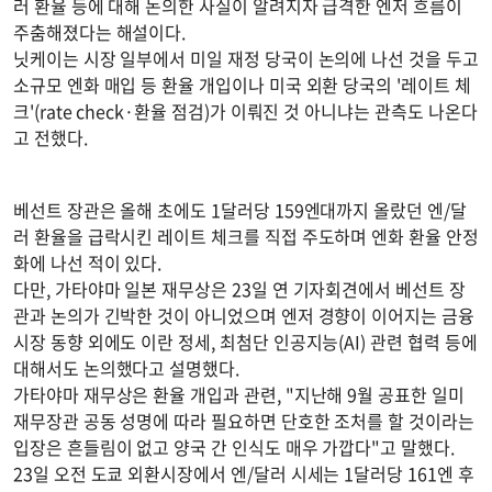
러 환율 등에 대해 논의한 사실이 알려지자 급격한 엔저 흐름이
주춤해졌다는 해설이다.
닛케이는 시장 일부에서 미일 재정 당국이 논의에 나선 것을 두고
소규모 엔화 매입 등 환율 개입이나 미국 외환 당국의 '레이트 체
크'(rate check·환율 점검)가 이뤄진 것 아니냐는 관측도 나온다
고 전했다.
베선트 장관은 올해 초에도 1달러당 159엔대까지 올랐던 엔/달
러 환율을 급락시킨 레이트 체크를 직접 주도하며 엔화 환율 안정
화에 나선 적이 있다.
다만, 가타야마 일본 재무상은 23일 연 기자회견에서 베선트 장
관과 논의가 긴박한 것이 아니었으며 엔저 경향이 이어지는 금융
시장 동향 외에도 이란 정세, 최첨단 인공지능(AI) 관련 협력 등에
대해서도 논의했다고 설명했다.
가타야마 재무상은 환율 개입과 관련, "지난해 9월 공표한 일미
재무장관 공동 성명에 따라 필요하면 단호한 조처를 할 것이라는
입장은 흔들림이 없고 양국 간 인식도 매우 가깝다"고 말했다.
23일 오전 도쿄 외환시장에서 엔/달러 시세는 1달러당 161엔 후