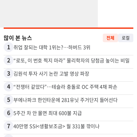
많이 본 뉴스
전체
로컬
1
취업 잘되는 대학 1위는?…하버드 3위
2
“로또, 이 번호 찍지 마라” 물리학자의 당첨금 높이는 비밀
3
김원석 투자 사기 논란 고발 영상 파장
4
“전쟁터 같았다”…테슬라 충돌로 OC 주택 4채 파손
5
부에나파크 한인타운에 281유닛 주거단지 들어선다
6
5주간 차 안 몰면 최대 600불 지급