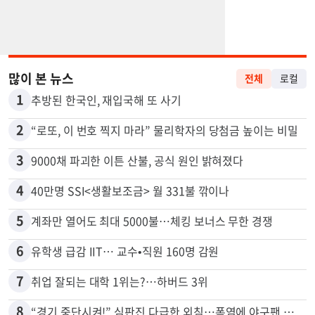
많이 본 뉴스
전체
로컬
1
추방된 한국인, 재입국해 또 사기
2
“로또, 이 번호 찍지 마라” 물리학자의 당첨금 높이는 비밀
3
9000채 파괴한 이튼 산불, 공식 원인 밝혀졌다
4
40만명 SSI<생활보조금> 월 331불 깎이나
5
계좌만 열어도 최대 5000불…체킹 보너스 무한 경쟁
6
유학생 급감 IIT… 교수•직원 160명 감원