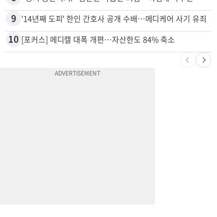
7
취업 잘되는 대학 1위는?…하버드 3위
8
“경기 중단시켜!” 심판진 다급한 외침…폭염에 야구팬 쓰러졌다
9
'14년째 도피' 한인 간호사 공개 수배…메디케어 사기 유죄
10
[포커스] 메디캘 대폭 개편…자산한도 84% 축소