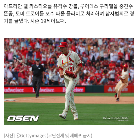
아드리안 델 카스티요를 유격수 땅볼, 루어데스 구리엘을 중견수
뜬공, 토미 트로이를 포수 파울 플라이로 처리하며 삼자범퇴로 경
기를 끝냈다. 시즌 19세이브째.
[사진] ⓒGettyimages(무단전재 및 재배포 금지)