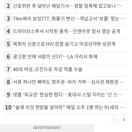
1
천하람, 현역 의원 최초 신병교육 입소…논산서 2박3일 생활
2
신호위반 후 달아난 배달기사…경찰 잠복해 잡고보니 ‘반전’
3
74m짜리 보잉777, 화물기 변신…격납고서 ‘보물’ 찾는 인천공항
4
드라이브스루서 시작된 총격…인앤아웃 참사 영상 공개
5
목회자 신분으로 HIV 감염 숨기고 미성년자와 성관계
6
광고판 안에 사람이 산다?…LA 거리서 화제
7
40대 여성, 오진으로 자궁 적출 수술
8
서류 하나만 빠져도 영주권·비자 거부…심사관 재량권 대폭 확대
9
넷플 ‘외교관’ 현실판 떴다…美대사 스틸 지키는 ‘신 스틸러’
10
“술에 이것 한방울 넣어라” 매일 소주 1병 까는 91세의 철칙