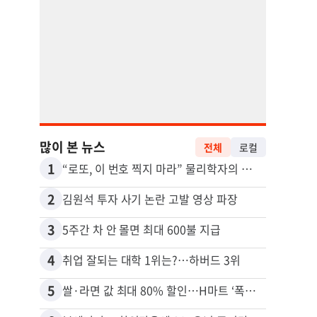
많이 본 뉴스
전체
로컬
1
11
“로또, 이 번호 찍지 마라” 물리학자의 당첨금 높이는 비밀
2
12
김원석 투자 사기 논란 고발 영상 파장
3
13
5주간 차 안 몰면 최대 600불 지급
4
14
취업 잘되는 대학 1위는?…하버드 3위
5
15
쌀·라면 값 최대 80% 할인…H마트 ‘폭탄 세일’