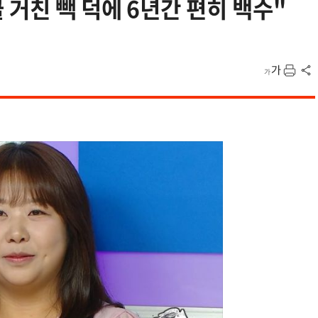
거친 빽 덕에 6년간 편히 백수"