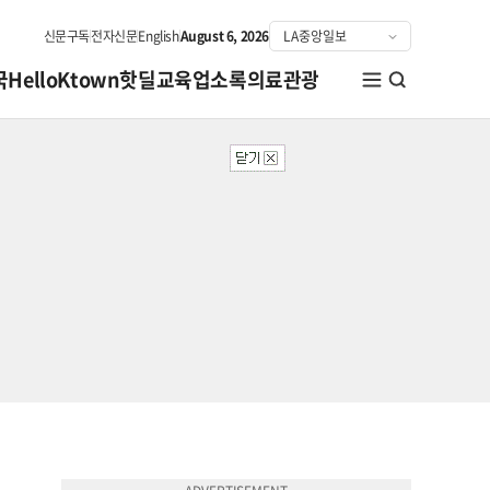
신문구독
전자신문
English
August 6, 2026
국
HelloKtown
핫딜
교육
업소록
의료관광