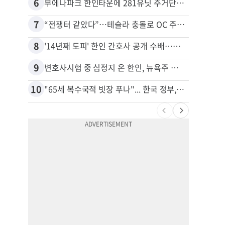
6
16
부에나파크 한인타운에 281유닛 주거단지 들어선다
7
17
“전쟁터 같았다”…테슬라 충돌로 OC 주택 4채 파손
8
18
'14년째 도피' 한인 간호사 공개 수배…메디케어 사기 유죄
9
19
변호사시험 중 심정지 온 한인, 뉴욕주 제소
10
20
"65세 복수국적 빗장 푸나"... 한국 정부, 연령 완화 전면 추진