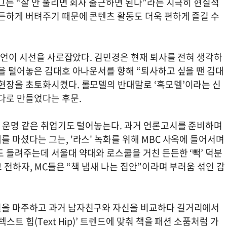
그는 “잘 안 풀리면 회사 출근하면 된다”라는 지극히 현실적
든든하게 버텨주기 때문에 콘텐츠 활동도 더욱 편하게 즐길 수
 발언이 시선을 사로잡았다. 김민경은 현재 퇴사를 전혀 생각하
을 털어놓은 김대호 아나운서를 향해 “퇴사하고 싶을 땐 김대
현장을 초토화시켰다. 롤모델의 반대말로 ‘흑모델’이라는 신
다로 만들었다는 후문.
한 운명 같은 취업기도 털어놓는다. 과거 언론고시를 준비하며
 마셨다는 그는, '라스' 녹화를 위해 MBC 사옥에 들어서며
 들려주는데 서울대 약대와 로스쿨을 거친 든든한 ‘빽’ 덕분
 전하자, MC들은 “책 냄새 나는 집안”이라며 부러움 섞인 감
실을 마주하고 과거 남자친구와 자신을 비교하다 길거리에서
트 힙(Text Hip)’ 트렌드에 맞춰 책을 패션 소품처럼 가