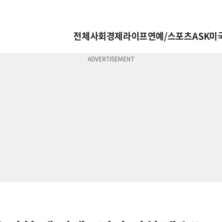
전체
사회
경제
라이프
연예/스포츠
ASK미