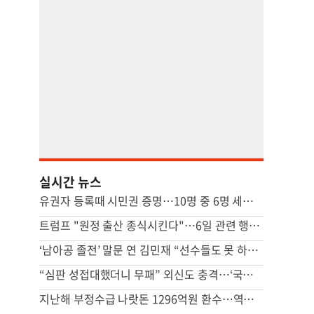
실시간 뉴스
유권자 등록때 시민권 증명…10명 중 6명 세이브안 찬성
트럼프 "원정 출산 종식시킨다"…6일 관련 행정명령에 서명
‘남아공 졸전’ 말문 연 김민재 “선수들도 못 하기는 했다”
“심판 성접대했더니 무패” 외신도 충격…‘국제 망신’ 된 韓축구
지난해 부정수급 나랏돈 1296억원 환수…역대 최대 규모