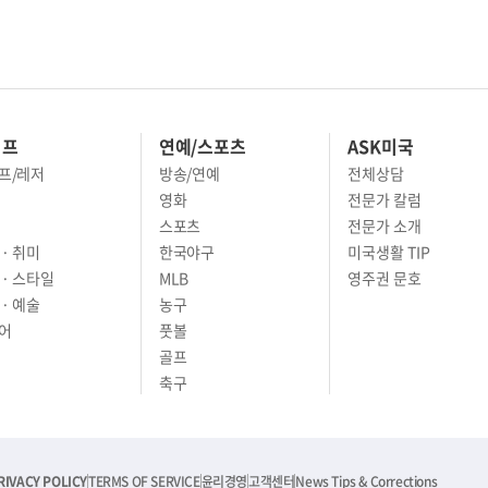
이프
연예/스포츠
ASK미국
프/레저
방송/연예
전체상담
영화
전문가 칼럼
스포츠
전문가 소개
· 취미
한국야구
미국생활 TIP
 · 스타일
MLB
영주권 문호
· 예술
농구
어
풋볼
골프
축구
RIVACY POLICY
TERMS OF SERVICE
윤리경영
고객센터
News Tips & Corrections