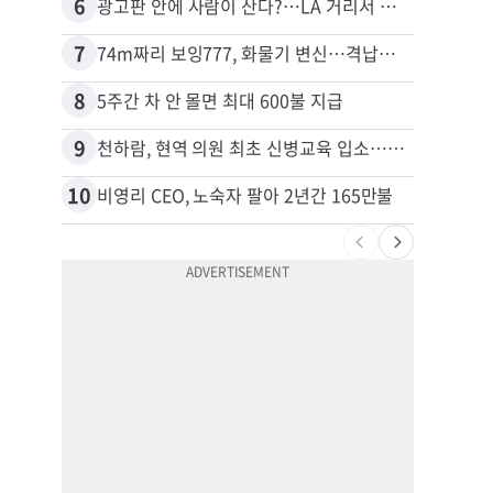
6
16
광고판 안에 사람이 산다?…LA 거리서 화제
7
17
74m짜리 보잉777, 화물기 변신…격납고서 ‘보물’ 찾는 인천공항
김원석
8
18
5주간 차 안 몰면 최대 600불 지급
9
19
천하람, 현역 의원 최초 신병교육 입소…논산서 2박3일 생활
10
20
비영리 CEO, 노숙자 팔아 2년간 165만불