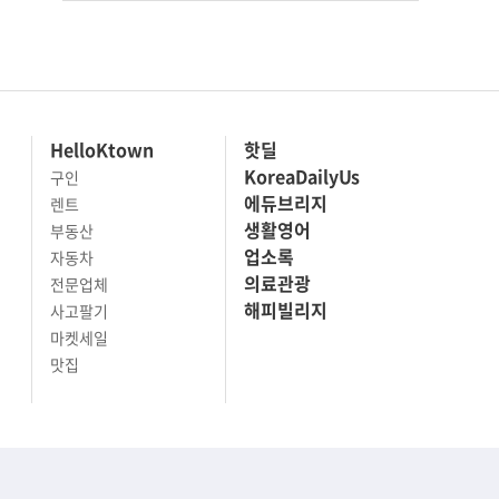
HelloKtown
핫딜
KoreaDailyUs
구인
에듀브리지
렌트
생활영어
부동산
업소록
자동차
의료관광
전문업체
해피빌리지
사고팔기
마켓세일
맛집