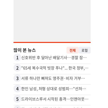
많이 본 뉴스
전체
로컬
1
11
신호위반 후 달아난 배달기사…경찰 잠복해 잡고보니 ‘반전’
2
12
"65세 복수국적 빗장 푸나"... 한국 정부, 연령 완화 전면 추진
3
13
서류 하나만 빠져도 영주권·비자 거부…심사관 재량권 대폭 확대
4
14
한인 남성, 처형 상대로 성범죄…"선처해줬더니 배신자 취급"
5
15
드라이브스루서 시작된 총격…인앤아웃 참사 영상 공개
포드 