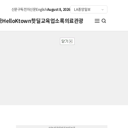
신문구독
전자신문
English
August 8, 2026
국
HelloKtown
핫딜
교육
업소록
의료관광