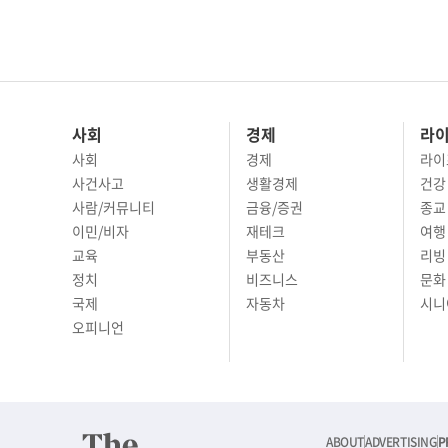
사회
경제
라
사회
경제
라이
사건사고
생활경제
건강
사람/커뮤니티
금융/증권
종교
이민/비자
재테크
여행 
교육
부동산
리빙
정치
비즈니스
문화 
국제
자동차
시니
오피니언
ABOUT
ADVERTISING
P