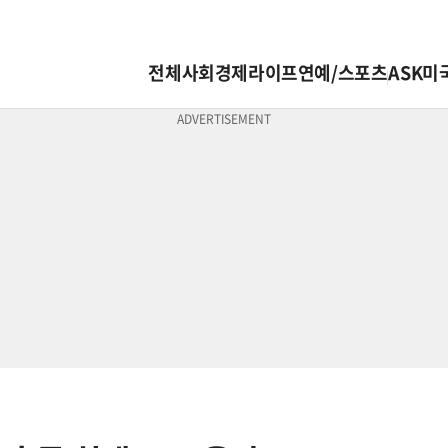
전체
사회
경제
라이프
연예/스포츠
ASK미