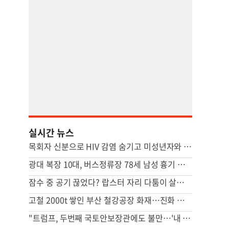
실시간 뉴스
목회자 신분으로 HIV 감염 숨기고 미성년자와 성관계
광대 복장 10대, 버스정류장 78세 남성 흉기 살해 혐의
잠수 중 공기 끊었다? 랍스터 자리 다툼이 살인미수 사건으로
고철 2000t 쌓인 부산 철강공장 화재…진화 장기전
"트럼프, 두번째 국토안보장관에도 불만…'내 기조와 엇박자'"