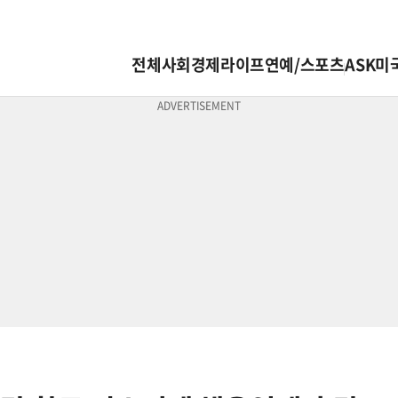
전체
사회
경제
라이프
연예/스포츠
ASK미