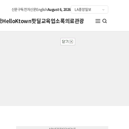
신문구독
전자신문
English
August 6, 2026
국
HelloKtown
핫딜
교육
업소록
의료관광