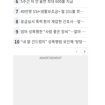
6
16
5주간 차 안 몰면 최대 600불 지급
7
17
40만명 SSI<생활보조금> 월 331불 깎이나
8
18
응급실서 폭력 환자 제압한 간호사…알고 보니
9
19
엄마 성폭행한 “사람 좋은 장씨”…얼마 뒤 딸 배도 불러왔다
유학생
10
20
“내 딸 건드렸지” 성폭행범 유인해 ‘탕탕’…아빠의 복수 결말