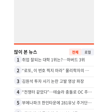
많이 본 뉴스
전체
로컬
1
11
취업 잘되는 대학 1위는?…하버드 3위
2
12
“로또, 이 번호 찍지 마라” 물리학자의 당첨금 높이는 비밀
3
13
김원석 투자 사기 논란 고발 영상 파장
4
14
“전쟁터 같았다”…테슬라 충돌로 OC 주택 4채 파손
5
15
부에나파크 한인타운에 281유닛 주거단지 들어선다