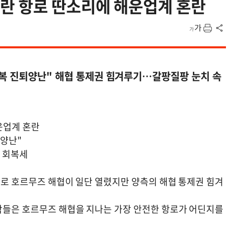
란 항로 딴소리에 해운업계 혼란
보복 진퇴양난" 해협 통제권 힘겨루기…갈팡질팡 눈치 속
운업계 혼란
퇴양난"
 회복세
의로 호르무즈 해협이 일단 열렸지만 양측의 해협 통제권 힘겨
선박들은 호르무즈 해협을 지나는 가장 안전한 항로가 어딘지를