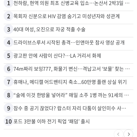
1
천하람, 현역 의원 최초 신병교육 입소…논산서 2박3일 생활
2
목회자 신분으로 HIV 감염 숨기고 미성년자와 성관계
3
40대 여성, 오진으로 자궁 적출 수술
4
드라이브스루서 시작된 총격…인앤아웃 참사 영상 공개
5
광고판 안에 사람이 산다?…LA 거리서 화제
6
74m짜리 보잉777, 화물기 변신…격납고서 ‘보물’ 찾는 인천공항
7
휴매나, 메디캘 어드밴티지 축소...60만명 플랜 상실 위기
8
“술에 이것 한방울 넣어라” 매일 소주 1병 까는 91세의 철칙
9
잠수 중 공기 끊었다? 랍스터 자리 다툼이 살인미수 사건으로
10
포드 3만불 이하 전기 픽업 ‘패덤’ 출시