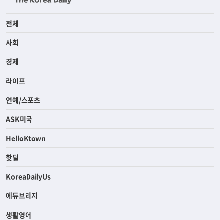
전체
사회
경제
라이프
연예/스포츠
ASK미국
HelloKtown
핫딜
KoreaDailyUs
에듀브리지
생활영어