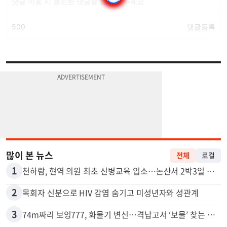
많이 본 뉴스
전체
로컬
1
천하람, 현역 의원 최초 신병교육 입소…논산서 2박3일 생활
2
목회자 신분으로 HIV 감염 숨기고 미성년자와 성관계
3
74m짜리 보잉777, 화물기 변신…격납고서 ‘보물’ 찾는 인천공항