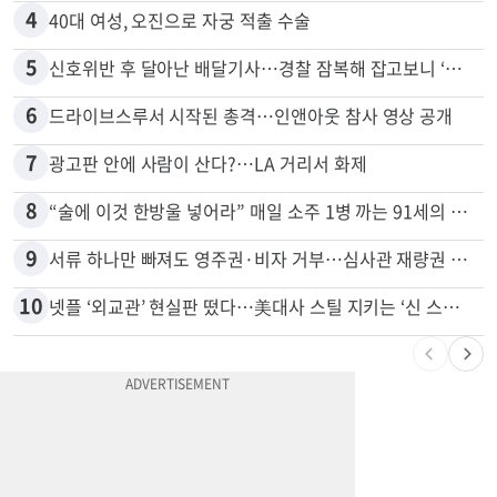
4
40대 여성, 오진으로 자궁 적출 수술
5
신호위반 후 달아난 배달기사…경찰 잠복해 잡고보니 ‘반전’
6
드라이브스루서 시작된 총격…인앤아웃 참사 영상 공개
7
광고판 안에 사람이 산다?…LA 거리서 화제
8
“술에 이것 한방울 넣어라” 매일 소주 1병 까는 91세의 철칙
9
서류 하나만 빠져도 영주권·비자 거부…심사관 재량권 대폭 확대
10
넷플 ‘외교관’ 현실판 떴다…美대사 스틸 지키는 ‘신 스틸러’