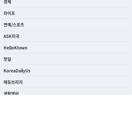
경제
라이프
연예/스포츠
ASK미국
HelloKtown
핫딜
KoreaDailyUs
에듀브리지
생활영어
업소록
의료관광
해피빌리지