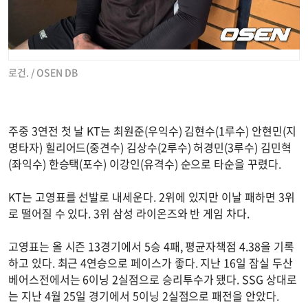
로건. / OSEN DB
주중 3연전 첫 날 KT는 최원준(우익수) 김현수(1루수) 안현민(지
명타자) 힐리어드(중견수) 김상수(2루수) 허경민(3루수) 김민혁
(좌익수) 한승택(포수) 이강인(유격수) 순으로 타순을 꾸렸다.
KT는 고영표를 선발로 내세운다. 2위에 있지만 이날 패하면 3위
로 떨어질 수 있다. 3위 삼성 라이온즈와 반 게임 차다.
고영표는 올 시즌 13경기에서 5승 4패, 평균자책점 4.38을 기록
하고 있다. 최근 4연승으로 페이스가 좋다. 지난 16일 잠실 두산
베어스전에서는 6이닝 2실점으로 승리투수가 됐다. SSG 상대로
는 지난 4월 25일 경기에서 5이닝 2실점으로 패전을 안았다.