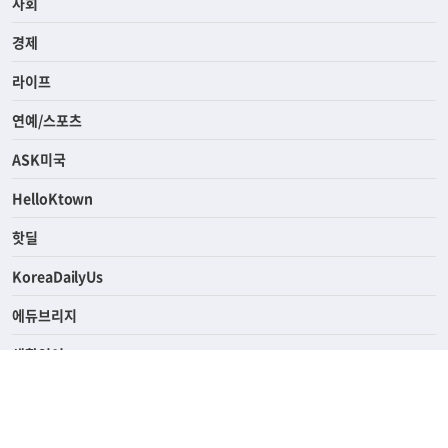
전체
사회
경제
라이프
연예/스포츠
ASK미국
HelloKtown
핫딜
KoreaDailyUs
에듀브리지
생활영어
업소록