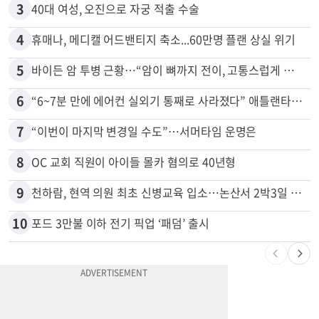
2
말다툼 중 엄마 흉기 살해한 10대 아들…범행 직후 한 짓 충격
3
40대 여성, 오진으로 자궁 적출 수술
4
휴매나, 메디캘 어드밴티지 축소...60만명 플랜 상실 위기
5
바이든 암 투병 근황…“암이 뼈까지 전이, 고통스럽게 투병 중”
6
“6~7분 만에 에어컨 실외기 통째로 사라졌다” 애틀랜타서 실외기 도난 급증
7
“이번이 마지막 변경일 수도”…서머타임 운명은
8
OC 교회 직원이 아이들 몰카 혐의로 40년형
9
천하람, 현역 의원 최초 신병교육 입소…논산서 2박3일 생활
10
포드 3만불 이하 전기 픽업 ‘패덤’ 출시