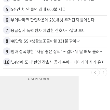
3
김원석 투자 사기 논란 고발 영상 파장
4
“전쟁터 같았다”…테슬라 충돌로 OC 주택 4채 파손
5
5주간 차 안 몰면 최대 600불 지급
6
부에나파크 한인타운에 281유닛 주거단지 들어선다
7
응급실서 폭력 환자 제압한 간호사…알고 보니
8
40만명 SSI<생활보조금> 월 331불 깎이나
9
엄마 성폭행한 “사람 좋은 장씨”…얼마 뒤 딸 배도 불러왔다
10
'14년째 도피' 한인 간호사 공개 수배…메디케어 사기 유죄