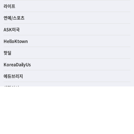
경제
라이프
연예/스포츠
ASK미국
HelloKtown
핫딜
KoreaDailyUs
에듀브리지
생활영어
업소록
의료관광