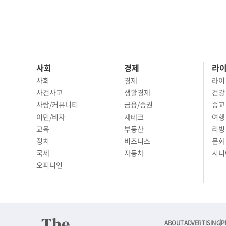
사회
경제
라
사회
경제
라이
사건사고
생활경제
건강
사람/커뮤니티
금융/증권
종교
이민/비자
재테크
여행 
교육
부동산
리빙
정치
비즈니스
문화 
국제
자동차
시니
오피니언
ABOUT
ADVERTISING
P