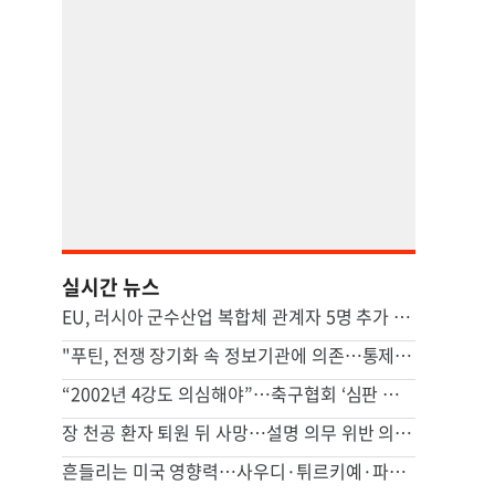
실시간 뉴스
EU, 러시아 군수산업 복합체 관계자 5명 추가 제재
"푸틴, 전쟁 장기화 속 정보기관에 의존…통제 강화"
“2002년 4강도 의심해야”…축구협회 ‘심판 성접대’에 日매체도 맹비판
장 천공 환자 퇴원 뒤 사망…설명 의무 위반 의사 항소심도 유죄
흔들리는 미국 영향력…사우디·튀르키예·파키스탄, 공동방위조약