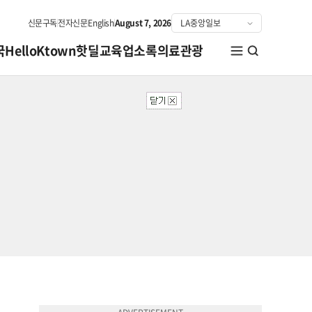
신문구독
전자신문
English
August 7, 2026
국
HelloKtown
핫딜
교육
업소록
의료관광