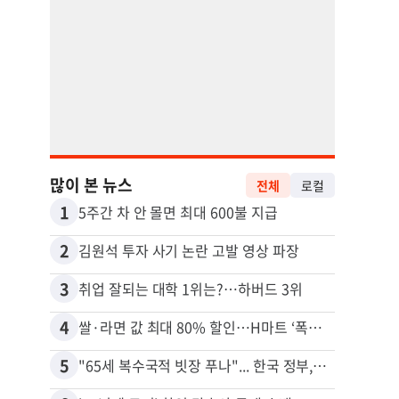
많이 본 뉴스
전체
로컬
1
11
5주간 차 안 몰면 최대 600불 지급
2
12
김원석 투자 사기 논란 고발 영상 파장
3
13
취업 잘되는 대학 1위는?…하버드 3위
4
14
쌀·라면 값 최대 80% 할인…H마트 ‘폭탄 세일’
5
15
"65세 복수국적 빗장 푸나"... 한국 정부, 연령 완화 전면 추진