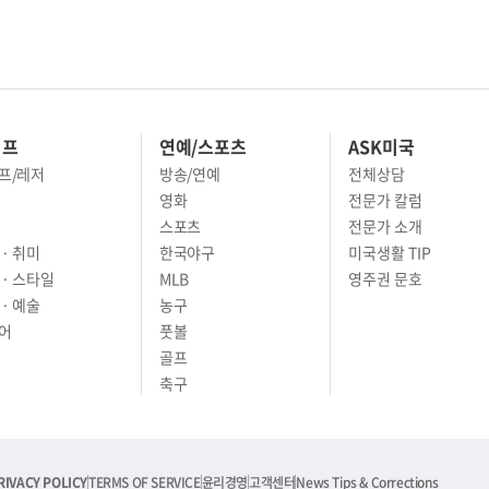
이프
연예/스포츠
ASK미국
프/레저
방송/연예
전체상담
영화
전문가 칼럼
스포츠
전문가 소개
· 취미
한국야구
미국생활 TIP
 · 스타일
MLB
영주권 문호
· 예술
농구
어
풋볼
골프
축구
RIVACY POLICY
TERMS OF SERVICE
윤리경영
고객센터
News Tips & Corrections