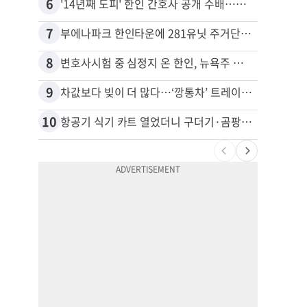
6
16
'14년째 도피' 한인 간호사 공개 수배…메디케어 사기 유죄
7
17
부에나파크 한인타운에 281유닛 주거단지 들어선다
8
18
변호사시험 중 심정지 온 한인, 뉴욕주 제소
9
19
차값보다 빚이 더 많다…‘깡통차’ 트레이드인 급증
10
20
항공기 식기 카트 열었더니 구더기·곰팡이…LAX 기내식 업체 논란