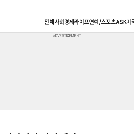
전체
사회
경제
라이프
연예/스포츠
ASK미