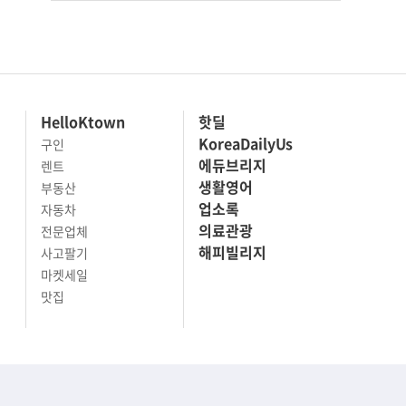
HelloKtown
핫딜
KoreaDailyUs
구인
에듀브리지
렌트
생활영어
부동산
업소록
자동차
의료관광
전문업체
해피빌리지
사고팔기
마켓세일
맛집