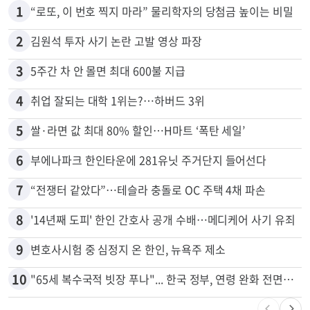
많이 본 뉴스
전체
로컬
1
“로또, 이 번호 찍지 마라” 물리학자의 당첨금 높이는 비밀
2
김원석 투자 사기 논란 고발 영상 파장
3
5주간 차 안 몰면 최대 600불 지급
4
취업 잘되는 대학 1위는?…하버드 3위
5
쌀·라면 값 최대 80% 할인…H마트 ‘폭탄 세일’
6
부에나파크 한인타운에 281유닛 주거단지 들어선다
7
“전쟁터 같았다”…테슬라 충돌로 OC 주택 4채 파손
8
'14년째 도피' 한인 간호사 공개 수배…메디케어 사기 유죄
9
변호사시험 중 심정지 온 한인, 뉴욕주 제소