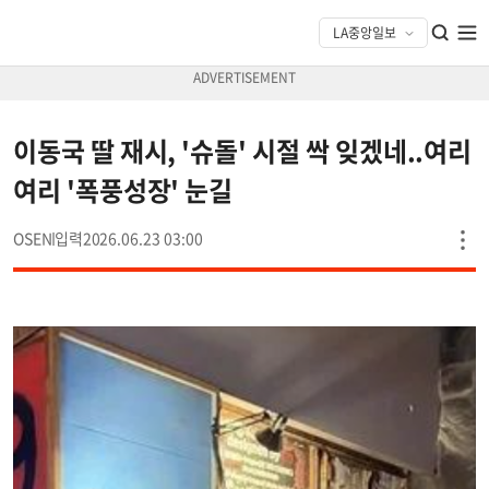
이동국 딸 재시, '슈돌' 시절 싹 잊겠네..여리
여리 '폭풍성장' 눈길
OSEN
2026.06.23 03:00