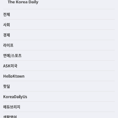
전체
사회
경제
라이프
연예/스포츠
ASK미국
HelloKtown
핫딜
KoreaDailyUs