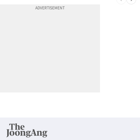
10
"65세 복수국적 빗장 푸나"... 한국 정부, 연령 완화 전면 추진