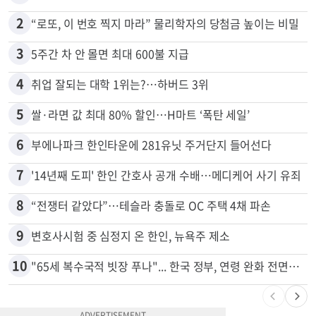
2
“로또, 이 번호 찍지 마라” 물리학자의 당첨금 높이는 비밀
3
5주간 차 안 몰면 최대 600불 지급
4
취업 잘되는 대학 1위는?…하버드 3위
5
쌀·라면 값 최대 80% 할인…H마트 ‘폭탄 세일’
6
부에나파크 한인타운에 281유닛 주거단지 들어선다
7
'14년째 도피' 한인 간호사 공개 수배…메디케어 사기 유죄
8
“전쟁터 같았다”…테슬라 충돌로 OC 주택 4채 파손
9
변호사시험 중 심정지 온 한인, 뉴욕주 제소
10
"65세 복수국적 빗장 푸나"... 한국 정부, 연령 완화 전면 추진