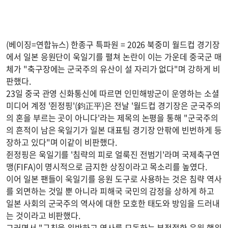
(베이징=연합뉴스) 한종구 특파원 = 2026 북중미 월드컵 경기장
에서 일본 응원단이 욱일기를 펼쳐 논란이 이는 가운데 중국군 매
체가 "축구장에는 군국주의 유산이 설 자리가 없다"며 강하게 비
판했다.
23일 중국 관영 신화통신에 따르면 인민해방군이 운영하는 소셜
미디어 계정 '쥔정핑'(鈞正平)은 전날 '월드컵 경기장은 군국주의
의 혼을 부르는 곳이 아니다'라는 제목의 논평을 통해 "군국주의
의 흔적이 남은 욱일기가 일본 대표팀 경기장 안팎에 빈번하게 등
장하고 있다"며 이같이 비판했다.
쥔정핑은 욱일기를 '침략의 피로 얼룩진 전범기'라며 국제축구연
맹(FIFA)이 명시적으로 금지한 상징이라고 목소리를 높였다.
이어 일본 팬들이 욱일기를 응원 도구로 사용하는 것은 침략 역사
를 외면하는 것일 뿐 아니라 피해국 국민의 감정을 상하게 하고
일본 사회의 군국주의 역사에 대한 모호한 태도와 방임을 드러내
는 것이라고 비판했다.
그러면서 "규칙을 위반하고 역사를 모독하는 부적절한 응원 행위