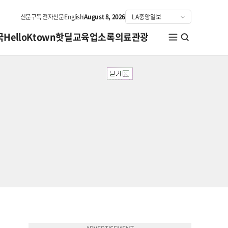
신문구독
전자신문
English
August 8, 2026
국
HelloKtown
핫딜
교육
업소록
의료관광