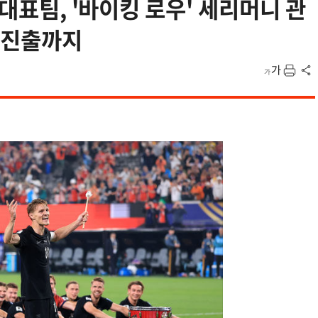
 대표팀, '바이킹 로우' 세리머니 관
트 진출까지