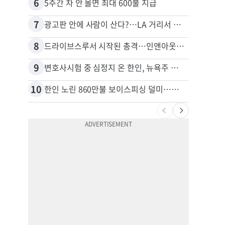
6
16
5주간 차 안 몰면 최대 600불 지급
7
17
광고판 안에 사람이 산다?…LA 거리서 화제
8
18
드라이브스루서 시작된 총격…인앤아웃 참사 영상 공개
9
19
변호사시험 중 심정지 온 한인, 뉴욕주 제소
10
20
한인 노린 860만불 보이스피싱 덜미…영사관·한국 검찰 사칭