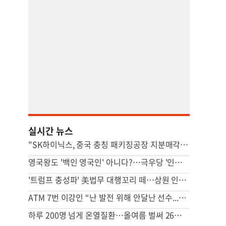
실시간 뉴스
"SK하이닉스, 중국 충칭 패키징공장 지분매각 등 검토"
영국왕도 '백인 영국인' 아니다?…극우당 '인종분류' 논란
'트럼프 충성파' 美법무 대행꼬리 떼…상원 인준 가까스로 가결
ATM 7번 이강인 “난 발전 위해 안달난 선수...120% 보여줄 것”
하루 200명 넘게 온열질환…올여름 벌써 26명 숨졌다