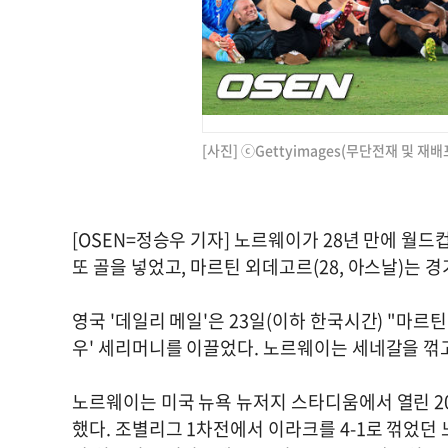
[사진] ⓒGettyimages(무단전재 및 재배
[OSEN=정승우 기자] 노르웨이가 28년 만에 월드
또 골을 넣었고, 마르틴 외데고르(28, 아스날)는 
영국 '데일리 메일'은 23일(이하 한국시간) "마
우' 세리머니를 이끌었다. 노르웨이는 세네갈을 꺾
노르웨이는 미국 뉴욕 뉴저지 스타디움에서 열린 20
했다. 조별리그 1차전에서 이라크를 4-1로 꺾었던