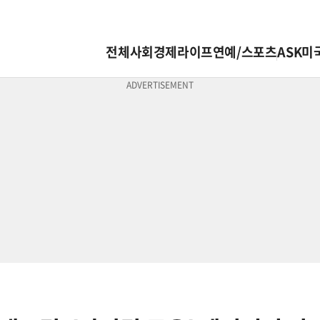
전체
사회
경제
라이프
연예/스포츠
ASK미