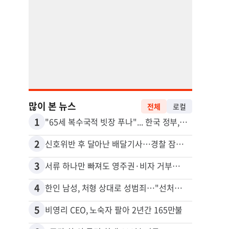
많이 본 뉴스
전체
로컬
1
11
"65세 복수국적 빗장 푸나"... 한국 정부, 연령 완화 전면 추진
김원석
2
12
신호위반 후 달아난 배달기사…경찰 잠복해 잡고보니 ‘반전’
3
13
서류 하나만 빠져도 영주권·비자 거부…심사관 재량권 대폭 확대
4
14
한인 남성, 처형 상대로 성범죄…"선처해줬더니 배신자 취급"
5
15
비영리 CEO, 노숙자 팔아 2년간 165만불