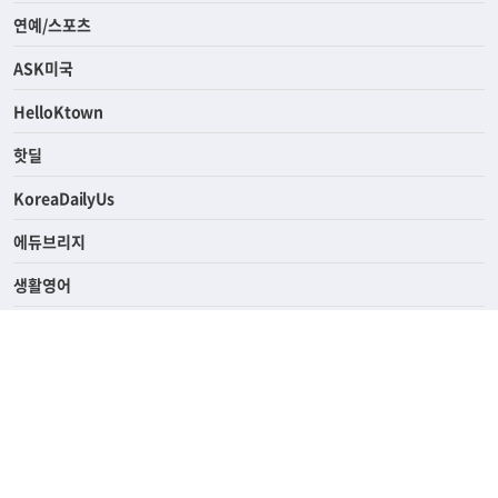
라이프
연예/스포츠
ASK미국
HelloKtown
핫딜
KoreaDailyUs
에듀브리지
생활영어
업소록
의료관광
해피빌리지