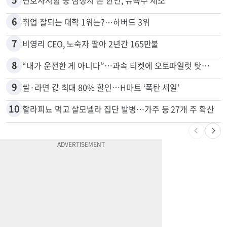
4
김원석 투자 사기 논란 고발 영상 파장
5
변호사시험 중 심정지 온 한인, 뉴욕주 제소
6
취업 잘되는 대학 1위는?…하버드 3위
7
비영리 CEO, 노숙자 팔아 2년간 165만불
8
“내가 운전한 게 아니다”…과속 티켓에 오토파일럿 탓한 운전자
9
쌀·라면 값 최대 80% 할인…H마트 ‘폭탄 세일’
10
할라피뇨 먹고 살모넬라 집단 발병…가주 등 27개 주 확산