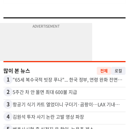
많이 본 뉴스
전체
로컬
1
"65세 복수국적 빗장 푸나"... 한국 정부, 연령 완화 전면 추진
2
5주간 차 안 몰면 최대 600불 지급
3
항공기 식기 카트 열었더니 구더기·곰팡이…LAX 기내식 업체 논란