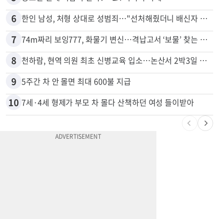
4
드라이브스루서 시작된 총격…인앤아웃 참사 영상 공개
5
광고판 안에 사람이 산다?…LA 거리서 화제
6
한인 남성, 처형 상대로 성범죄…"선처해줬더니 배신자 취급"
7
74m짜리 보잉777, 화물기 변신…격납고서 ‘보물’ 찾는 인천공항
8
천하람, 현역 의원 최초 신병교육 입소…논산서 2박3일 생활
9
5주간 차 안 몰면 최대 600불 지급
10
7세·4세 형제가 부모 차 몰다 산책하던 여성 들이받아