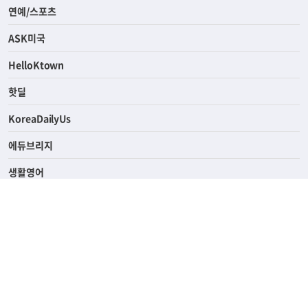
라이프
연예/스포츠
ASK미국
HelloKtown
핫딜
KoreaDailyUs
에듀브리지
생활영어
업소록
의료관광
해피빌리지
ABOUT
ADVERTISING
PRIVACY POLICY
TERMS OF SERVICE
윤리경영
고객센터