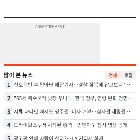
많이 본 뉴스
전체
로컬
1
신호위반 후 달아난 배달기사…경찰 잠복해 잡고보니 ‘반전’
2
"65세 복수국적 빗장 푸나"... 한국 정부, 연령 완화 전면 추진
3
서류 하나만 빠져도 영주권·비자 거부…심사관 재량권 대폭 확대