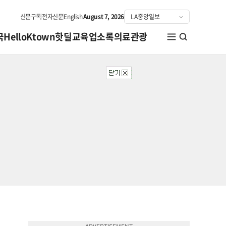
신문구독
전자신문
English
August 7, 2026
국
HelloKtown
핫딜
교육
업소록
의료관광