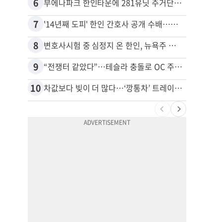
6
16
부에나파크 한인타운에 281유닛 주거단지 들어선다
7
17
'14년째 도피' 한인 간호사 공개 수배…메디케어 사기 유죄
8
18
변호사시험 중 심정지 온 한인, 뉴욕주 제소
9
19
“전쟁터 같았다”…테슬라 충돌로 OC 주택 4채 파손
10
20
차값보다 빚이 더 많다…‘깡통차’ 트레이드인 급증