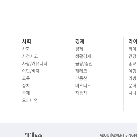
사회
경제
라
사회
경제
라이
사건사고
생활경제
건강
사람/커뮤니티
금융/증권
종교
이민/비자
재테크
여행 
교육
부동산
리빙
정치
비즈니스
문화 
국제
자동차
시니
오피니언
ABOUT
ADVERTISING
P