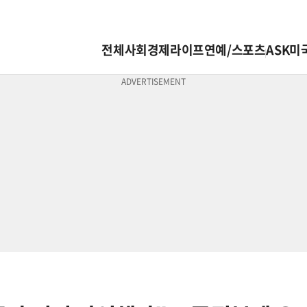
전체
사회
경제
라이프
연예/스포츠
ASK미