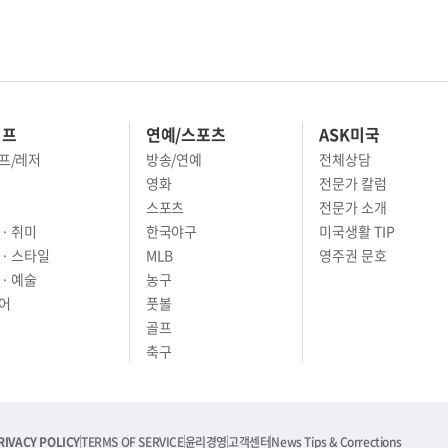
이프
연예/스포츠
ASK미국
프/레저
방송/연예
전체상담
영화
전문가 칼럼
스포츠
전문가 소개
· 취미
한국야구
미국생활 TIP
 · 스타일
MLB
영주권 문호
· 예술
농구
어
풋볼
골프
축구
RIVACY POLICY
TERMS OF SERVICE
윤리경영
고객센터
News Tips & Corrections