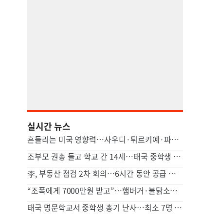
실시간 뉴스
흔들리는 미국 영향력…사우디·튀르키예·파키스탄, 공동방위조약
조부모 권총 들고 학교 간 14세…태국 중학생 총기난사에 7명 숨져
李, 부동산 점검 2차 회의…6시간 동안 공급 지원책 집중 논의
“조폭에게 7000만원 받고”…햄버거·불닭소스 넣어준 교도관 징역 7년
태국 명문학교서 중학생 총기 난사…최소 7명 살해(종합2보)