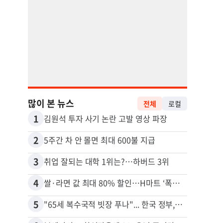
많이 본 뉴스
전체
로컬
1
11
김원석 투자 사기 논란 고발 영상 파장
2
12
5주간 차 안 몰면 최대 600불 지급
3
13
취업 잘되는 대학 1위는?…하버드 3위
4
14
쌀·라면 값 최대 80% 할인…H마트 ‘폭탄 세일’
5
15
"65세 복수국적 빗장 푸나"... 한국 정부, 연령 완화 전면 추진