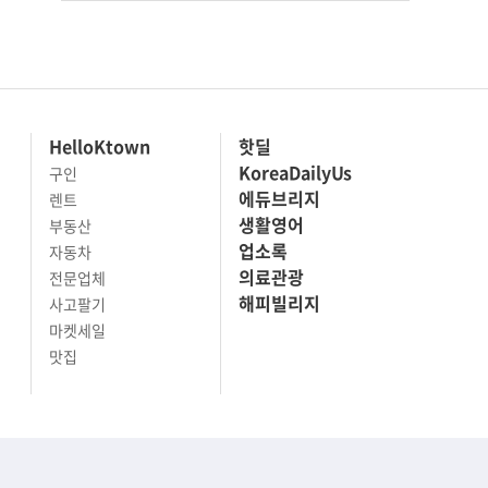
HelloKtown
핫딜
KoreaDailyUs
구인
에듀브리지
렌트
생활영어
부동산
업소록
자동차
의료관광
전문업체
해피빌리지
사고팔기
마켓세일
맛집