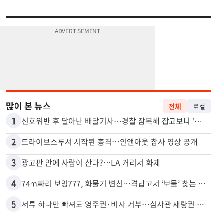
많이 본 뉴스
전체
로컬
1
신호위반 후 달아난 배달기사…경찰 잠복해 잡고보니 ‘반전’
2
드라이브스루서 시작된 총격…인앤아웃 참사 영상 공개
3
광고판 안에 사람이 산다?…LA 거리서 화제
4
74m짜리 보잉777, 화물기 변신…격납고서 ‘보물’ 찾는 인천공항