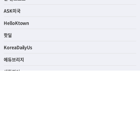
라이프
연예/스포츠
ASK미국
HelloKtown
핫딜
KoreaDailyUs
에듀브리지
생활영어
업소록
의료관광
해피빌리지
ABOUT
ADVERTISING
PRIVACY POLICY
TERMS OF SERVICE
윤리경영
고객센터
News Tips & Corrections