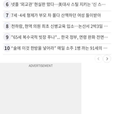
5
서류 하나만 빠져도 영주권·비자 거부…심사관 재량권 대폭 확대
6
넷플 ‘외교관’ 현실판 떴다…美대사 스틸 지키는 ‘신 스틸러’
7
7세·4세 형제가 부모 차 몰다 산책하던 여성 들이받아
8
천하람, 현역 의원 최초 신병교육 입소…논산서 2박3일 생활
9
"65세 복수국적 빗장 푸나"... 한국 정부, 연령 완화 전면 추진
10
“술에 이것 한방울 넣어라” 매일 소주 1병 까는 91세의 철칙