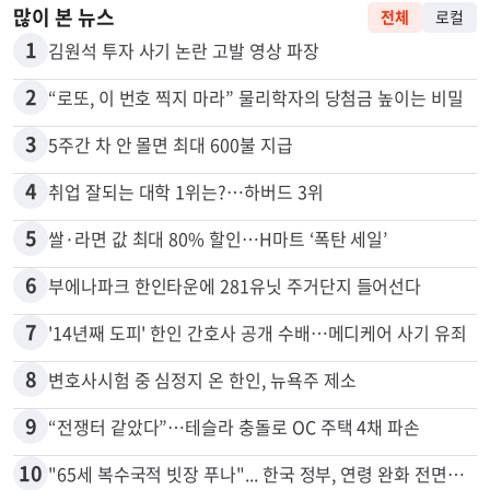
많이 본 뉴스
전체
로컬
1
김원석 투자 사기 논란 고발 영상 파장
2
“로또, 이 번호 찍지 마라” 물리학자의 당첨금 높이는 비밀
3
5주간 차 안 몰면 최대 600불 지급
4
취업 잘되는 대학 1위는?…하버드 3위
5
쌀·라면 값 최대 80% 할인…H마트 ‘폭탄 세일’
6
부에나파크 한인타운에 281유닛 주거단지 들어선다
7
'14년째 도피' 한인 간호사 공개 수배…메디케어 사기 유죄
8
변호사시험 중 심정지 온 한인, 뉴욕주 제소
9
“전쟁터 같았다”…테슬라 충돌로 OC 주택 4채 파손