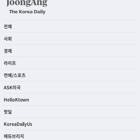
전체
사회
경제
라이프
연예/스포츠
ASK미국
HelloKtown
핫딜
KoreaDailyUs