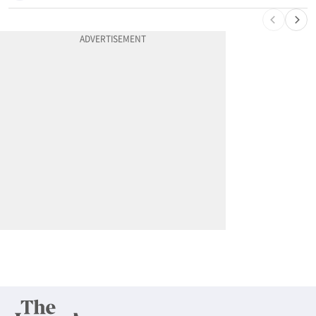
10
"65세 복수국적 빗장 푸나"... 한국 정부, 연령 완화 전면 추진