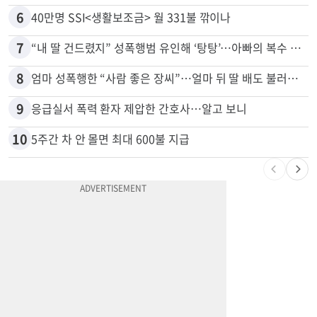
5
부에나파크 한인타운에 281유닛 주거단지 들어선다
6
40만명 SSI<생활보조금> 월 331불 깎이나
7
“내 딸 건드렸지” 성폭행범 유인해 ‘탕탕’…아빠의 복수 결말
8
엄마 성폭행한 “사람 좋은 장씨”…얼마 뒤 딸 배도 불러왔다
9
응급실서 폭력 환자 제압한 간호사…알고 보니
10
5주간 차 안 몰면 최대 600불 지급