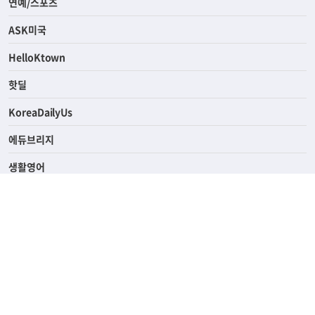
라이프
연예/스포츠
ASK미국
HelloKtown
핫딜
KoreaDailyUs
에듀브리지
생활영어
업소록
의료관광
해피빌리지
ABOUT
ADVERTISING
PRIVACY POLICY
TERMS OF SERVICE
윤리경영
고객센터