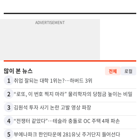
많이 본 뉴스
전체
로컬
1
취업 잘되는 대학 1위는?…하버드 3위
2
“로또, 이 번호 찍지 마라” 물리학자의 당첨금 높이는 비밀
3
김원석 투자 사기 논란 고발 영상 파장
4
“전쟁터 같았다”…테슬라 충돌로 OC 주택 4채 파손