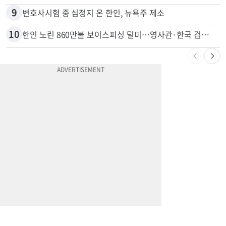
8
드라이브스루서 시작된 총격…인앤아웃 참사 영상 공개
9
변호사시험 중 심정지 온 한인, 뉴욕주 제소
10
한인 노린 860만불 보이스피싱 덜미…영사관·한국 검찰 사칭