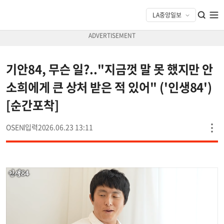
기안84, 무슨 일?.."지금껏 말 못 했지만 안
소희에게 큰 상처 받은 적 있어" ('인생84')
[순간포착]
OSEN
2026.06.23 13:11