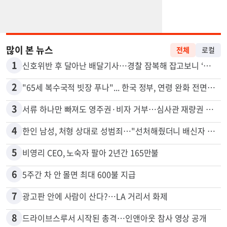
많이 본 뉴스
전체
로컬
1
신호위반 후 달아난 배달기사…경찰 잠복해 잡고보니 ‘반전’
2
"65세 복수국적 빗장 푸나"... 한국 정부, 연령 완화 전면 추진
3
서류 하나만 빠져도 영주권·비자 거부…심사관 재량권 대폭 확대
4
한인 남성, 처형 상대로 성범죄…"선처해줬더니 배신자 취급"
5
비영리 CEO, 노숙자 팔아 2년간 165만불
6
5주간 차 안 몰면 최대 600불 지급
7
광고판 안에 사람이 산다?…LA 거리서 화제