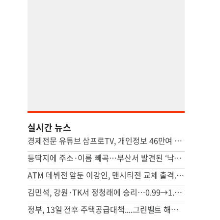
실시간 뉴스
경제전문 유튜브 삼프로TV, 개인정보 46만여 건 유출 사고
등딱지에 주소·이름 빼곡…부산서 발견된 ‘낙서 거북이’ 정체
ATM 데뷔전 앞둔 이강인, 맨시티전 교체 출격...특별 입단식도 열린다
김민석, 강원·TK서 정청래에 승리…0.99→1.48%p 격차 벌렸다
정부, 13일 전후 주택공급대책....그린벨트 해제 등 ‘영끌 대책’ 거론