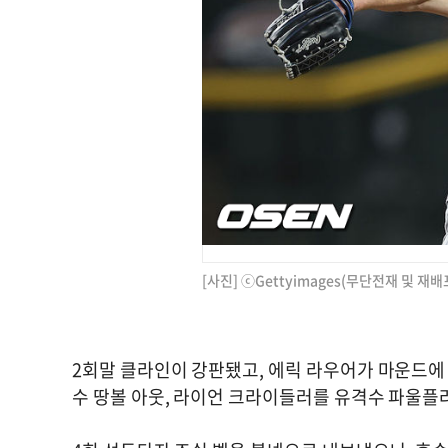
[사진] ⓒGettyimages(무단전재 및 재배
2회말 클라인이 강판됐고, 에릭 라우어가 마운드에 
수 땅볼 아웃, 라이언 크라이들러를 유격수 파울플라