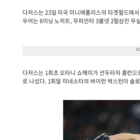
다저스는 23일 미국 미니애폴리스의 타겟필드에서 
우어는 6이닝 노히트, 무피안타 3볼넷 2탈삼진 무
다저스는 1회초 오타니 쇼헤이가 선두타자 홈런으로
로 나섰다. 1회말 미네소타의 바이런 벅스턴이 솔로