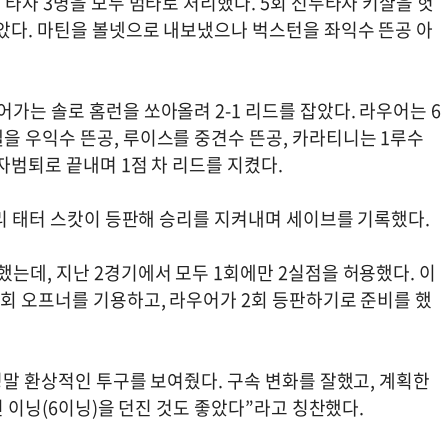
 타자 3명을 모두 범타로 처리했다. 5회 선두타자 키샬을 헛
잡았다. 마틴을 볼넷으로 내보냈으나 벅스턴을 좌익수 뜬공 아
가는 솔로 홈런을 쏘아올려 2-1 리드를 잡았다. 라우어는 6
을 우익수 뜬공, 루이스를 중견수 뜬공, 카라티니는 1루수
자범퇴로 끝내며 1점 차 리드를 지켰다.
무리 태터 스캇이 등판해 승리를 지켜내며 세이브를 기록했다.
는데, 지난 2경기에서 모두 1회에만 2실점을 허용했다. 이
1회 오프너를 기용하고, 라우어가 2회 등판하기로 준비를 했
정말 환상적인 투구를 보여줬다. 구속 변화를 잘했고, 계획한
긴 이닝(6이닝)을 던진 것도 좋았다”라고 칭찬했다.