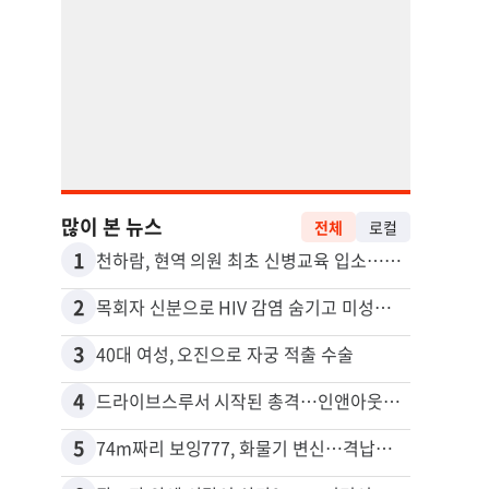
많이 본 뉴스
전체
로컬
1
11
천하람, 현역 의원 최초 신병교육 입소…논산서 2박3일 생활
포드 
2
12
목회자 신분으로 HIV 감염 숨기고 미성년자와 성관계
3
13
40대 여성, 오진으로 자궁 적출 수술
4
14
드라이브스루서 시작된 총격…인앤아웃 참사 영상 공개
5
15
74m짜리 보잉777, 화물기 변신…격납고서 ‘보물’ 찾는 인천공항