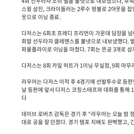
4회 선두타자 조쉬 벨을 볼넷으로 내보냈으나, 후속
스윙 삼진, 크라이들러는 2루수 땅볼로 2아웃을 
웃으로 이닝 종료.
다저스는 6회초 프레디 프리먼이 가운데 담장을 넘어
회말 선두타자 클레멘스를 볼넷으로 내보냈했다. 벨
파울플라이로 이닝을 마쳤다. 7회는 뜬공 3개로 삼
다저스는 8회 카일 허트가 1이닝 무실점, 9회 마
라우어는 다저스 이적 후 4경기에 선발투수로 등판했
날 등판에 앞서 다저스 코칭스태프와 대화를 통해 
다
데이브 로버츠 감독은 경기 후 “라우어는 오늘 밤 
대로 공을 잘 던졌다. 경기 템포 지배도 완벽했고, 