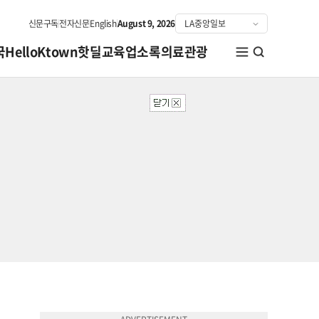
신문구독
전자신문
English
August 9, 2026
국
HelloKtown
핫딜
교육
업소록
의료관광