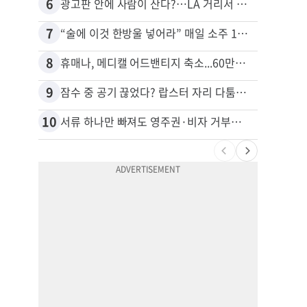
6
16
광고판 안에 사람이 산다?…LA 거리서 화제
7
17
“술에 이것 한방울 넣어라” 매일 소주 1병 까는 91세의 철칙
8
18
휴매나, 메디캘 어드밴티지 축소...60만명 플랜 상실 위기
9
19
잠수 중 공기 끊었다? 랍스터 자리 다툼이 살인미수 사건으로
10
20
서류 하나만 빠져도 영주권·비자 거부…심사관 재량권 대폭 확대