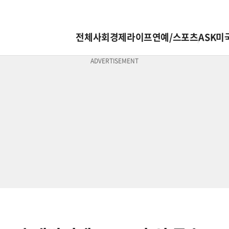
전체
사회
경제
라이프
연예/스포츠
ASK미