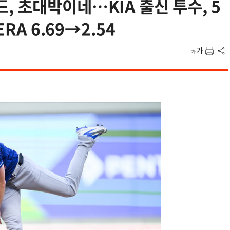
 초대박이네…KIA 출신 투수, 5
RA 6.69→2.54