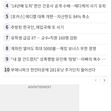
3
40만명 SSI<생활보조금> 월 331불 깎이나
4
'14년째 도피' 한인 간호사 공개 수배…메디케어 사기 유죄
5
[포커스] 메디캘 대폭 개편…자산한도 84% 축소
6
추방된 한국인, 재입국해 또 사기
7
유학생 급감 IIT… 교수•직원 160명 감원
8
계좌만 열어도 최대 5000불…체킹 보너스 무한 경쟁
9
“내 딸 건드렸지” 성폭행범 유인해 ‘탕탕’…아빠의 복수 결말
10
부에나파크 한인타운에 281유닛 주거단지 들어선다