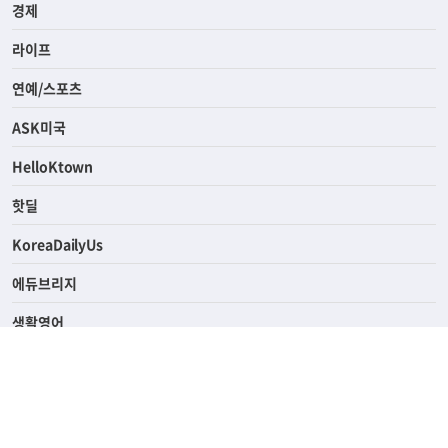
사회
경제
라이프
연예/스포츠
ASK미국
HelloKtown
핫딜
KoreaDailyUs
에듀브리지
생활영어
업소록