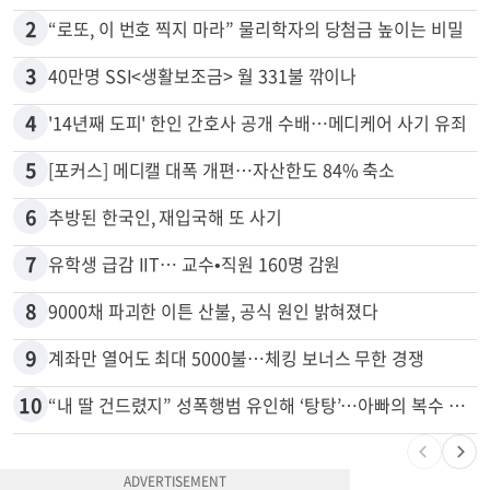
2
“로또, 이 번호 찍지 마라” 물리학자의 당첨금 높이는 비밀
3
40만명 SSI<생활보조금> 월 331불 깎이나
4
'14년째 도피' 한인 간호사 공개 수배…메디케어 사기 유죄
5
[포커스] 메디캘 대폭 개편…자산한도 84% 축소
6
추방된 한국인, 재입국해 또 사기
7
유학생 급감 IIT… 교수•직원 160명 감원
8
9000채 파괴한 이튼 산불, 공식 원인 밝혀졌다
9
계좌만 열어도 최대 5000불…체킹 보너스 무한 경쟁
10
“내 딸 건드렸지” 성폭행범 유인해 ‘탕탕’…아빠의 복수 결말