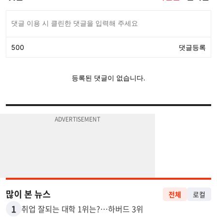
많이 본 뉴스
전체
로컬
1
취업 잘되는 대학 1위는?…하버드 3위