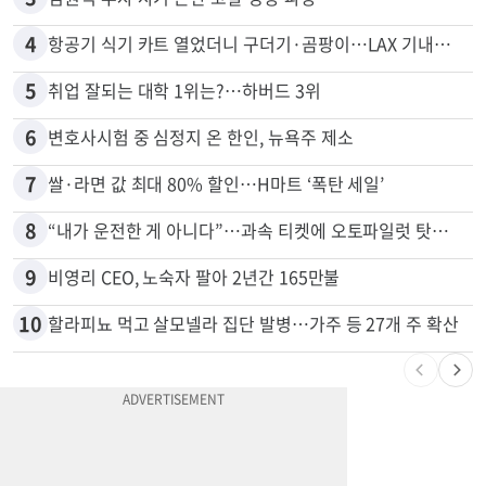
2
5주간 차 안 몰면 최대 600불 지급
3
김원석 투자 사기 논란 고발 영상 파장
4
항공기 식기 카트 열었더니 구더기·곰팡이…LAX 기내식 업체 논란
5
취업 잘되는 대학 1위는?…하버드 3위
6
변호사시험 중 심정지 온 한인, 뉴욕주 제소
7
쌀·라면 값 최대 80% 할인…H마트 ‘폭탄 세일’
8
“내가 운전한 게 아니다”…과속 티켓에 오토파일럿 탓한 운전자
9
비영리 CEO, 노숙자 팔아 2년간 165만불
10
할라피뇨 먹고 살모넬라 집단 발병…가주 등 27개 주 확산