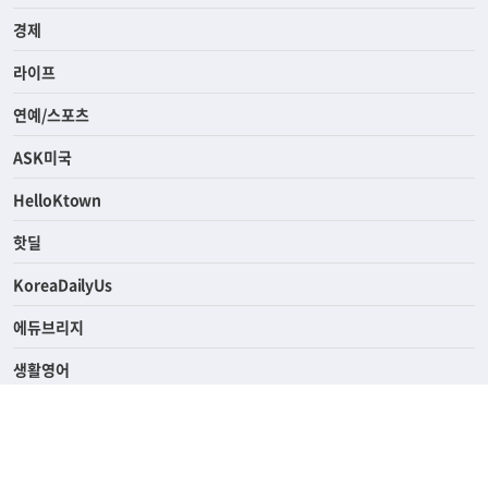
사회
경제
라이프
연예/스포츠
ASK미국
HelloKtown
핫딜
KoreaDailyUs
에듀브리지
생활영어
업소록