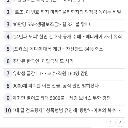
많이 본 뉴스
전체
로컬
1
취업 잘되는 대학 1위는?…하버드 3위
2
“로또, 이 번호 찍지 마라” 물리학자의 당첨금 높이는 비밀
3
40만명 SSI<생활보조금> 월 331불 깎이나
4
'14년째 도피' 한인 간호사 공개 수배…메디케어 사기 유죄
5
[포커스] 메디캘 대폭 개편…자산한도 84% 축소
6
추방된 한국인, 재입국해 또 사기
7
유학생 급감 IIT… 교수•직원 160명 감원
8
9000채 파괴한 이튼 산불, 공식 원인 밝혀졌다
9
계좌만 열어도 최대 5000불…체킹 보너스 무한 경쟁
10
“내 딸 건드렸지” 성폭행범 유인해 ‘탕탕’…아빠의 복수 결말