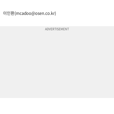
이인환(
mcadoo@osen.co.kr
)