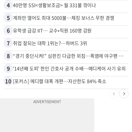
3
9000채 파괴한 이튼 산불, 공식 원인 밝혀졌다
4
40만명 SSI<생활보조금> 월 331불 깎이나
5
계좌만 열어도 최대 5000불…체킹 보너스 무한 경쟁
6
유학생 급감 IIT… 교수•직원 160명 감원
7
취업 잘되는 대학 1위는?…하버드 3위
8
“경기 중단시켜!” 심판진 다급한 외침…폭염에 야구팬 쓰러졌다
9
'14년째 도피' 한인 간호사 공개 수배…메디케어 사기 유죄
10
[포커스] 메디캘 대폭 개편…자산한도 84% 축소