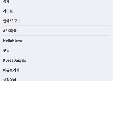
사회
경제
라이프
연예/스포츠
ASK미국
HelloKtown
핫딜
KoreaDailyUs
에듀브리지
생활영어
업소록
의료관광