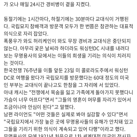
가 오나 매일 24시간 경비병이 곁을 지켰다.
동절기에는 1시간마다, 하절기에는 30분마다 교대식이 거행된
다. 국립묘지 참배객과 방문객 모두가 한 번쯤은 참관하는 대표적
의식으로 자리 잡았다.
폭풍우가 와도 허리케인이 와도 무장 경비과 교대식은 중단되지
않는다. 아무리 궂은 날씨라 하더라도 워싱턴DC 시내를 내려다
보는 무명용사의 묘에서는 이들의 희생을 기리는 의식이 치러지
는 것이다.
한국전쟁 76주년을 이틀 앞둔 23일 미 콜로라도주에서 워싱턴
DC로 여행을 왔다가 국립묘지를 방문했다는 60대 정도의 미국
인 부부는 교대식이 끝나고도 한참을 그 자리에 서 있었다.
아내 캐시는 "전쟁에서 목숨을 잃고 가족에게 돌아가지 못했다니
가슴이 너무 아프다"면서 "그들의 영혼이 머무를 자리가 있어서
조금이나마 안심이 된다"고 말했다.
남편 라이언도 "어떤 것들은 실제로 봐야 실감할 수 있다"면서
"국립묘지에서 가장 높은 곳에 무명용사들의 유해가 안치돼 있고
그들을 기리기 위한 의식이 계속되고 있어 다행"이라고 했다.
무명용사의 묘에 1921년 처음으로 1차 세계대전 미국인 전사자