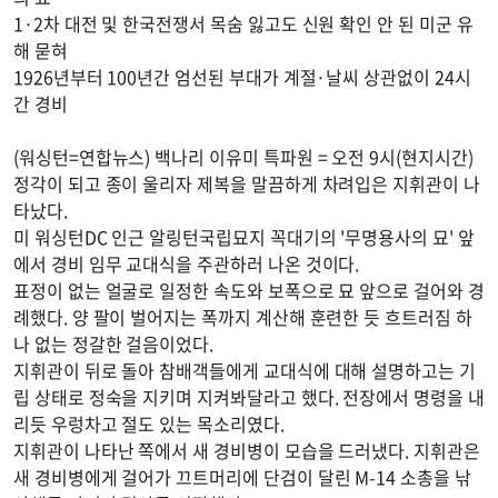
1·2차 대전 및 한국전쟁서 목숨 잃고도 신원 확인 안 된 미군 유
해 묻혀
1926년부터 100년간 엄선된 부대가 계절·날씨 상관없이 24시
간 경비
(워싱턴=연합뉴스) 백나리 이유미 특파원 = 오전 9시(현지시간)
정각이 되고 종이 울리자 제복을 말끔하게 차려입은 지휘관이 나
타났다.
미 워싱턴DC 인근 알링턴국립묘지 꼭대기의 '무명용사의 묘' 앞
에서 경비 임무 교대식을 주관하러 나온 것이다.
표정이 없는 얼굴로 일정한 속도와 보폭으로 묘 앞으로 걸어와 경
례했다. 양 팔이 벌어지는 폭까지 계산해 훈련한 듯 흐트러짐 하
나 없는 정갈한 걸음이었다.
지휘관이 뒤로 돌아 참배객들에게 교대식에 대해 설명하고는 기
립 상태로 정숙을 지키며 지켜봐달라고 했다. 전장에서 명령을 내
리듯 우렁차고 절도 있는 목소리였다.
지휘관이 나타난 쪽에서 새 경비병이 모습을 드러냈다. 지휘관은
새 경비병에게 걸어가 끄트머리에 단검이 달린 M-14 소총을 낚