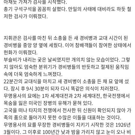
아채듯 가져가 검사를 시작했다.
총기 구석구석을 꼼꼼히 살폈다. 만일의 사태에 대비라도 하듯 철
저한 검사가 이뤄졌다.
지휘관은 검사를 마친 뒤 소총을 든 새 경비병과 교대 시간이 된
경비병을 중앙 양 옆에 세웠다. 이어 참배객들이 참여한 상태에서
헌화가 이뤄졌다.
부슬비가 내리는 궂은 날씨였지만 개의치 않는 모습이었다. 그렇
지 않아도 엄숙한 분위기가 경비병들의 반듯하고 절제된 움직임
속에 더욱 엄숙하게 느껴졌다.
22분간의 교대식을 마치고 새 경비병이 소총을 든 채 묘 앞에 섰
다. 잠시 후 9시 30분이 되자 다시 똑같은 의식이 치러졌다.
무명용사의 묘에는 1차 세계대전과 2차 세계대전, 한국전쟁에서
목숨을 잃은 미국인 장병의 유해가 묻혀 있다.
고국을 떠나 타지의 전쟁에서 전사한 뒤 신원이 확인되지 않아 가
족의 품으로 돌아가지 못한 수많은 이들을 대표하는 것이다.
무명용사의 묘를 무장한 경비병들이 지키기 시작한 것은 1926년
3월이다. 그 이후로 100년간 낮과 밤을 가리지 않고 눈이 오나 비