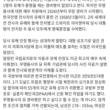
1명의 유해가 묻혔을 때는 경비병이 없었다고 한다. 하지만 무명
용사에 대한 예우 차원에서 1926년부터 무장 경비가 시작됐다.
한국전쟁 전사자의 유해가 묻힌 건 1958년 5월이다. 2차 세계대
전 전사자 유해와 함께 안치됐고 드와이트 아이젠하워 당시 대통
령이 안치된 두 용사 모두에게 명예훈장을 수여했다.
당시 유해 안장 행사는 성대하게 열렸다. 대형 성조기로 덮은 관
이 미 의회의사당에 잠시 머물며 애도를 표하는 수많은 미국인을
맞았다.
알링턴 국립묘지로의 이동과 유해 안장도 미군 최고의 예우 속에
이뤄졌다. 무명용사의 묘 뒤쪽 기념관에 당시의 사진 자료가 설명
과 함께 전시돼 방문객의 이해를 도왔다.
미 국방부에 따르면 한국전쟁에서 전사한 미군은 3만6천574명
이다. 1기 도널드 트럼프 행정부 시절 북한과의 싱가포르 정상회
담 합의에 따라 55개의 미군 유해 상자가 귀환했고 국방부 전쟁
포로·실종자 확인국(DPAA)에서 신원 확인 작업을 하기도 했다.
무명용사의 묘 경비병은 하고 싶다고 할 수 있는 게 아니다. 엄격
한 조건과 절차를 거쳐 선발되는데, 남성은 178∼193㎝, 여성은