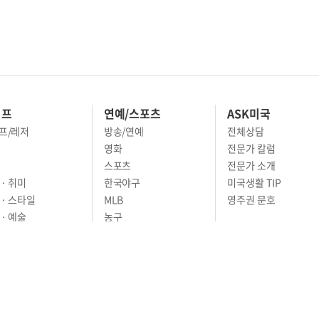
이프
연예/스포츠
ASK미국
프/레저
방송/연예
전체상담
영화
전문가 칼럼
스포츠
전문가 소개
· 취미
한국야구
미국생활 TIP
 · 스타일
MLB
영주권 문호
· 예술
농구
어
풋볼
골프
축구