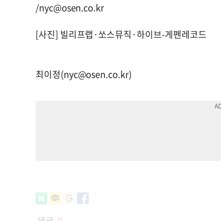
/
nyc@osen.co.kr
[사진] 빌리프랩·쏘스뮤직·하이브-게펜레코드
최이정(
nyc@osen.co.kr
)