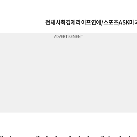
전체
사회
경제
라이프
연예/스포츠
ASK미