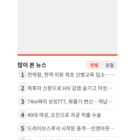
많이 본 뉴스
전체
로컬
1
11
천하람, 현역 의원 최초 신병교육 입소…논산서 2박3일 생활
2
12
목회자 신분으로 HIV 감염 숨기고 미성년자와 성관계
3
13
74m짜리 보잉777, 화물기 변신…격납고서 ‘보물’ 찾는 인천공항
포드 
4
14
40대 여성, 오진으로 자궁 적출 수술
5
15
드라이브스루서 시작된 총격…인앤아웃 참사 영상 공개