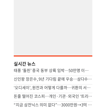
실시간 뉴스
태풍 ‘돌핀’ 중국 동부 상륙 임박…50만명 이상 대피
신인왕 장은수, 9년 기다림 끝에 우승…삼다수 마스터스 정상
‘오디세이’, 원전과 어떻게 다를까…귀환의 서사 對 성찰의 서사
돈줄 떨어진 코스피…개인·기관·외국인 ‘트리플 자금’ 모두 줄었다
“지금 삼전닉스 의미 없다”…3000만원→3억 된다는 이 종목