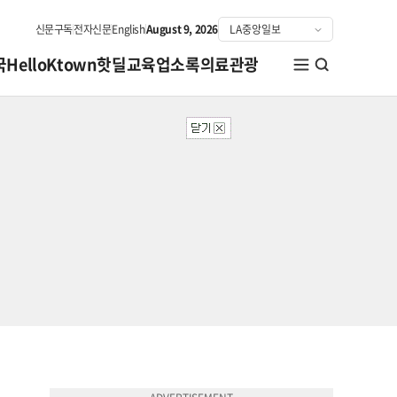
신문구독
전자신문
English
August 9, 2026
국
HelloKtown
핫딜
교육
업소록
의료관광