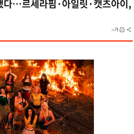
통했다…르세라핌·아일릿·캣츠아이,