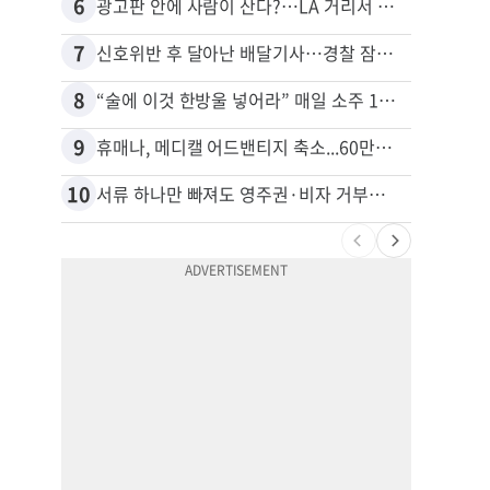
6
16
광고판 안에 사람이 산다?…LA 거리서 화제
7
17
신호위반 후 달아난 배달기사…경찰 잠복해 잡고보니 ‘반전’
8
18
“술에 이것 한방울 넣어라” 매일 소주 1병 까는 91세의 철칙
9
19
휴매나, 메디캘 어드밴티지 축소...60만명 플랜 상실 위기
10
20
서류 하나만 빠져도 영주권·비자 거부…심사관 재량권 대폭 확대
비영리