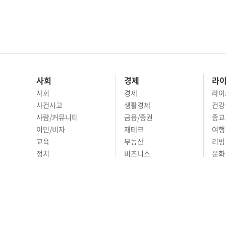
사회
경제
라
사회
경제
라이
사건사고
생활경제
건강
사람/커뮤니티
금융/증권
종교
이민/비자
재테크
여행 
교육
부동산
리빙
정치
비즈니스
문화 
국제
자동차
시니
오피니언