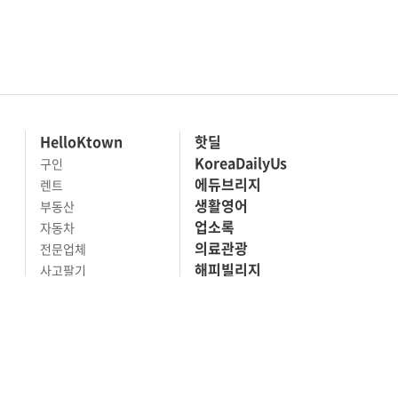
HelloKtown
핫딜
KoreaDailyUs
구인
에듀브리지
렌트
생활영어
부동산
업소록
자동차
의료관광
전문업체
해피빌리지
사고팔기
마켓세일
맛집