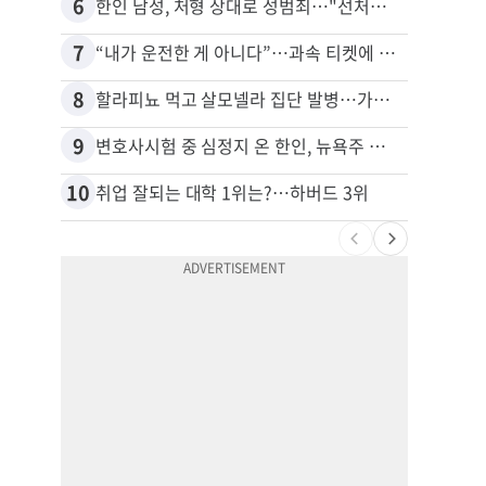
6
16
한인 남성, 처형 상대로 성범죄…"선처해줬더니 배신자 취급"
7
17
“내가 운전한 게 아니다”…과속 티켓에 오토파일럿 탓한 운전자
8
18
할라피뇨 먹고 살모넬라 집단 발병…가주 등 27개 주 확산
9
19
변호사시험 중 심정지 온 한인, 뉴욕주 제소
10
20
취업 잘되는 대학 1위는?…하버드 3위