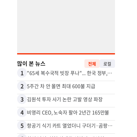
많이 본 뉴스
전체
로컬
1
11
"65세 복수국적 빗장 푸나"... 한국 정부, 연령 완화 전면 추진
2
12
5주간 차 안 몰면 최대 600불 지급
3
13
김원석 투자 사기 논란 고발 영상 파장
4
14
비영리 CEO, 노숙자 팔아 2년간 165만불
5
15
항공기 식기 카트 열었더니 구더기·곰팡이…LAX 기내식 업체 논란