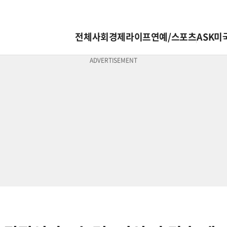
전체
사회
경제
라이프
연예/스포츠
ASK미