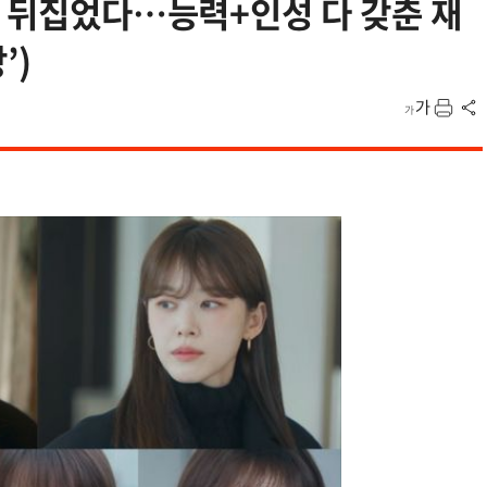
식 뒤집었다…능력+인성 다 갖춘 재
’)