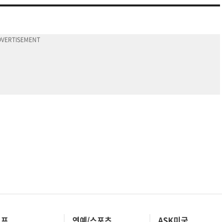
이프
연예/스포츠
ASK미국