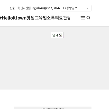
신문구독
전자신문
English
August 7, 2026
국
HelloKtown
핫딜
교육
업소록
의료관광