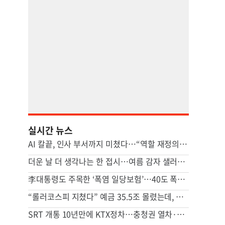
실시간 뉴스
AI 칼끝, 인사 부서까지 미쳤다…“역할 재정의 못하면 멸종”
더운 날 더 생각나는 한 접시…여름 감자 샐러드 [쿠킹]
李대통령도 주목한 ‘폭염 일당보험’…40도 폭염에 기후보험 뜬다
“롤러코스피 지쳤다” 예금 35.5조 몰렸는데, 금리 떨어진 이유
SRT 개통 10년만에 KTX정차…충청권 열차·버스 노선 대대적 확충