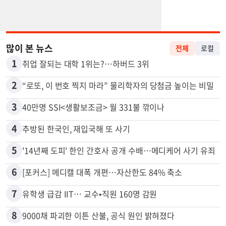
많이 본 뉴스
전체
로컬
1
취업 잘되는 대학 1위는?…하버드 3위
2
“로또, 이 번호 찍지 마라” 물리학자의 당첨금 높이는 비밀
3
40만명 SSI<생활보조금> 월 331불 깎이나
4
추방된 한국인, 재입국해 또 사기
5
'14년째 도피' 한인 간호사 공개 수배…메디케어 사기 유죄
6
[포커스] 메디캘 대폭 개편…자산한도 84% 축소
7
유학생 급감 IIT… 교수•직원 160명 감원
8
9000채 파괴한 이튼 산불, 공식 원인 밝혀졌다