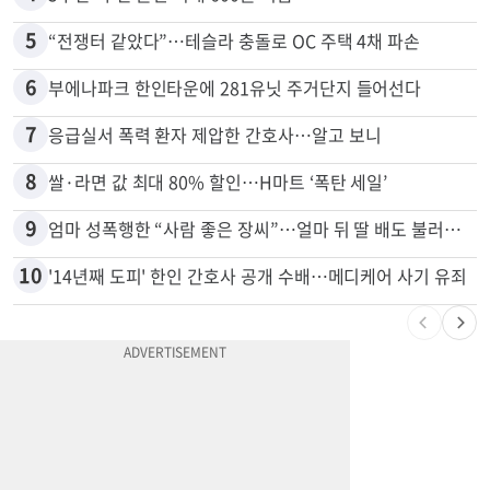
5
“전쟁터 같았다”…테슬라 충돌로 OC 주택 4채 파손
6
부에나파크 한인타운에 281유닛 주거단지 들어선다
7
응급실서 폭력 환자 제압한 간호사…알고 보니
8
쌀·라면 값 최대 80% 할인…H마트 ‘폭탄 세일’
9
엄마 성폭행한 “사람 좋은 장씨”…얼마 뒤 딸 배도 불러왔다
10
'14년째 도피' 한인 간호사 공개 수배…메디케어 사기 유죄