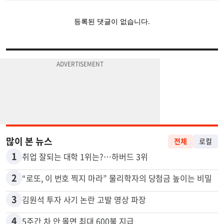
많이 본 뉴스
전체
로컬
1
취업 잘되는 대학 1위는?…하버드 3위
2
“로또, 이 번호 찍지 마라” 물리학자의 당첨금 높이는 비밀
3
김원석 투자 사기 논란 고발 영상 파장
4
5주간 차 안 몰면 최대 600불 지급