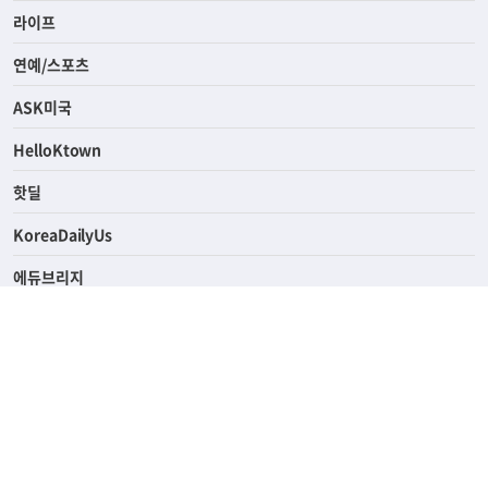
라이프
연예/스포츠
ASK미국
HelloKtown
핫딜
KoreaDailyUs
에듀브리지
생활영어
업소록
의료관광
해피빌리지
ABOUT
ADVERTISING
PRIVACY POLICY
TERMS OF SERVICE
윤리경영
고객센터